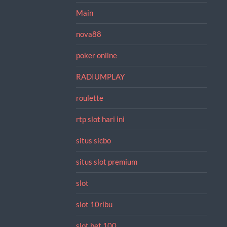
Main
nova88
poker online
RADIUMPLAY
roulette
rtp slot hari ini
situs sicbo
situs slot premium
slot
slot 10ribu
slot bet 100