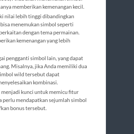
biasanya memberikan kemenangan kecil.
i nilai lebih tinggi dibandingkan
a bisa menemukan simbol seperti
g berkaitan dengan tema permainan.
erikan kemenangan yang lebih
gai pengganti simbol lain, yang dapat
. Misalnya, jika Anda memiliki dua
simbol wild tersebut dapat
menyelesaikan kombinasi.
li menjadi kunci untuk memicu fitur
da perlu mendapatkan sejumlah simbol
ifkan bonus tersebut.