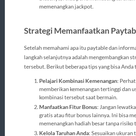
memenangkan jackpot.
Strategi Memanfaatkan Paytab
Setelah memahami apa itu paytable dan informa
langkah selanjutnya adalah mengembangkan st
tersebut. Berikut beberapa tips yang bisa Anda 
Pelajari Kombinasi Kemenangan
: Perha
memberikan kemenangan tertinggi dan u
kombinasi tersebut saat bermain.
Manfaatkan Fitur Bonus
: Jangan lewatk
gratis atau fitur bonus lainnya. Ini bisa 
memenangkan hadiah besar tanpa risiko
Kelola Taruhan Anda
: Sesuaikan ukuran 