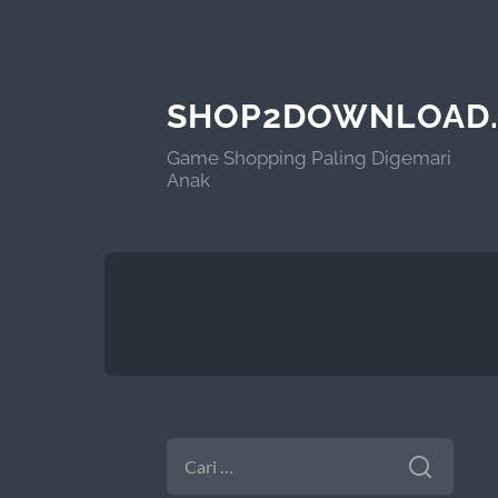
SHOP2DOWNLOAD
Game Shopping Paling Digemari
Anak
CARI
UNTUK: