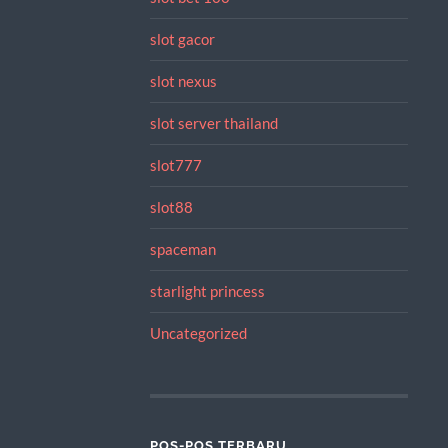
slot gacor
slot nexus
slot server thailand
slot777
slot88
spaceman
starlight princess
Uncategorized
POS-POS TERBARU