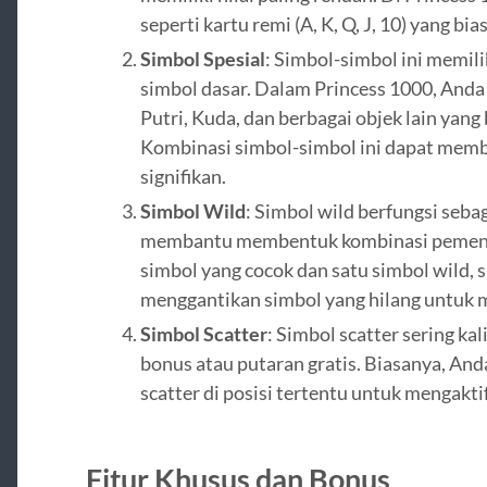
seperti kartu remi (A, K, Q, J, 10) yang 
Simbol Spesial
: Simbol-simbol ini memilik
simbol dasar. Dalam Princess 1000, And
Putri, Kuda, dan berbagai objek lain yan
Kombinasi simbol-simbol ini dapat memb
signifikan.
Simbol Wild
: Simbol wild berfungsi seba
membantu membentuk kombinasi pemenang
simbol yang cocok dan satu simbol wild, 
menggantikan simbol yang hilang untuk 
Simbol Scatter
: Simbol scatter sering ka
bonus atau putaran gratis. Biasanya, An
scatter di posisi tertentu untuk mengakt
Fitur Khusus dan Bonus