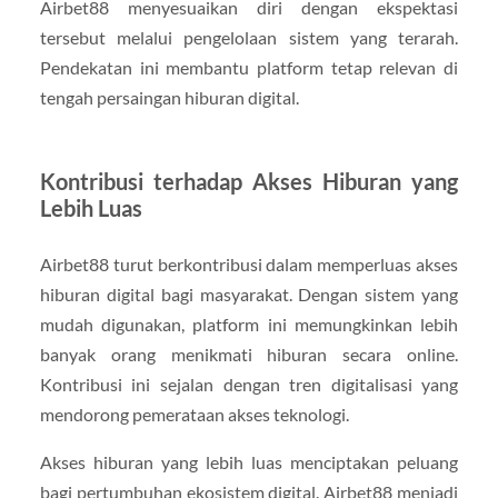
Airbet88 menyesuaikan diri dengan ekspektasi
tersebut melalui pengelolaan sistem yang terarah.
Pendekatan ini membantu platform tetap relevan di
tengah persaingan hiburan digital.
Kontribusi terhadap Akses Hiburan yang
Lebih Luas
Airbet88 turut berkontribusi dalam memperluas akses
hiburan digital bagi masyarakat. Dengan sistem yang
mudah digunakan, platform ini memungkinkan lebih
banyak orang menikmati hiburan secara online.
Kontribusi ini sejalan dengan tren digitalisasi yang
mendorong pemerataan akses teknologi.
Akses hiburan yang lebih luas menciptakan peluang
bagi pertumbuhan ekosistem digital. Airbet88 menjadi