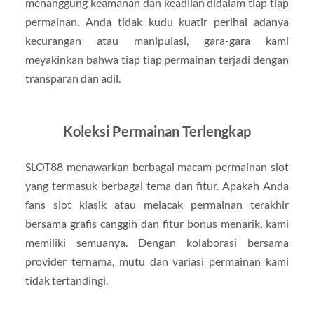
menanggung keamanan dan keadilan didalam tiap tiap
permainan. Anda tidak kudu kuatir perihal adanya
kecurangan atau manipulasi, gara-gara kami
meyakinkan bahwa tiap tiap permainan terjadi dengan
transparan dan adil.
Koleksi Permainan Terlengkap
SLOT88 menawarkan berbagai macam permainan slot
yang termasuk berbagai tema dan fitur. Apakah Anda
fans slot klasik atau melacak permainan terakhir
bersama grafis canggih dan fitur bonus menarik, kami
memiliki semuanya. Dengan kolaborasi bersama
provider ternama, mutu dan variasi permainan kami
tidak tertandingi.