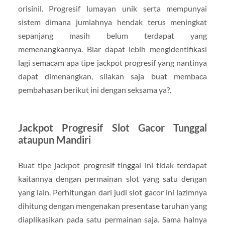
orisinil. Progresif lumayan unik serta mempunyai
sistem dimana jumlahnya hendak terus meningkat
sepanjang masih belum terdapat yang
memenangkannya. Biar dapat lebih mengidentifikasi
lagi semacam apa tipe jackpot progresif yang nantinya
dapat dimenangkan, silakan saja buat membaca
pembahasan berikut ini dengan seksama ya?.
Jackpot Progresif Slot Gacor Tunggal
ataupun Mandiri
Buat tipe jackpot progresif tinggal ini tidak terdapat
kaitannya dengan permainan slot yang satu dengan
yang lain. Perhitungan dari judi slot gacor ini lazimnya
dihitung dengan mengenakan presentase taruhan yang
diaplikasikan pada satu permainan saja. Sama halnya