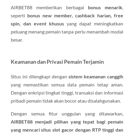
AIRBET88 memberikan berbagai
bonus menarik
,
seperti
bonus new member, cashback harian, free
spin, dan event khusus
yang dapat meningkatkan
peluang menang pemain tanpa perlu menambah modal
besar.
Keamanan dan Privasi Pemain Terjamin
Situs ini dilengkapi dengan
sistem keamanan canggih
yang memastikan semua data pemain tetap aman.
Dengan enkripsi tingkat tinggi, transaksi dan informasi
pribadi pemain tidak akan bocor atau disalahgunakan.
Dengan semua fitur unggulan yang ditawarkan,
AIRBET88 menjadi pilihan yang tepat bagi pemain
yang mencari situs slot gacor dengan RTP tinggi dan