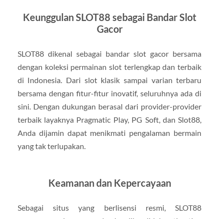
Keunggulan SLOT88 sebagai Bandar Slot
Gacor
SLOT88 dikenal sebagai bandar slot gacor bersama
dengan koleksi permainan slot terlengkap dan terbaik
di Indonesia. Dari slot klasik sampai varian terbaru
bersama dengan fitur-fitur inovatif, seluruhnya ada di
sini. Dengan dukungan berasal dari provider-provider
terbaik layaknya Pragmatic Play, PG Soft, dan Slot88,
Anda dijamin dapat menikmati pengalaman bermain
yang tak terlupakan.
Keamanan dan Kepercayaan
Sebagai situs yang berlisensi resmi, SLOT88