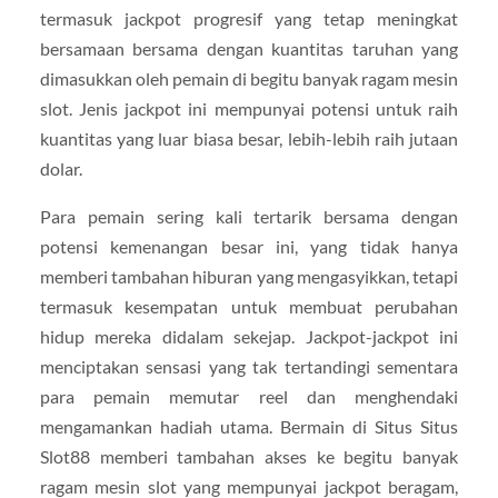
termasuk jackpot progresif yang tetap meningkat
bersamaan bersama dengan kuantitas taruhan yang
dimasukkan oleh pemain di begitu banyak ragam mesin
slot. Jenis jackpot ini mempunyai potensi untuk raih
kuantitas yang luar biasa besar, lebih-lebih raih jutaan
dolar.
Para pemain sering kali tertarik bersama dengan
potensi kemenangan besar ini, yang tidak hanya
memberi tambahan hiburan yang mengasyikkan, tetapi
termasuk kesempatan untuk membuat perubahan
hidup mereka didalam sekejap. Jackpot-jackpot ini
menciptakan sensasi yang tak tertandingi sementara
para pemain memutar reel dan menghendaki
mengamankan hadiah utama. Bermain di Situs Situs
Slot88 memberi tambahan akses ke begitu banyak
ragam mesin slot yang mempunyai jackpot beragam,