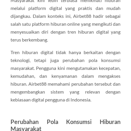
Masyarakat kini lebih terbiasa menikmati hiburan
melalui platform digital yang praktis dan mudah
dijangkau. Dalam konteks ini, Airbet88 hadir sebagai
salah satu platform hiburan online yang mengikuti dan
menyesuaikan diri dengan tren hiburan digital yang
terus berkembang.
Tren hiburan digital tidak hanya berkaitan dengan
teknologi, tetapi juga perubahan pola konsumsi
masyarakat. Pengguna kini mengutamakan kecepatan,
kemudahan, dan kenyamanan dalam mengakses
hiburan. Airbet88 memahami perubahan tersebut dan
mengembangkan sistem yang relevan dengan
kebiasaan digital pengguna di Indonesia.
Perubahan Pola Konsumsi Hiburan
Masyarakat