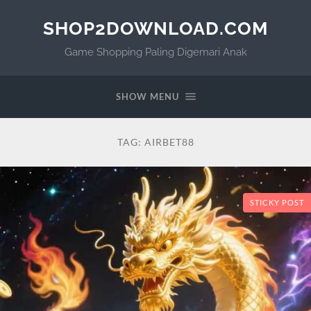
SHOP2DOWNLOAD.COM
Game Shopping Paling Digemari Anak
SHOW MENU
TAG:
AIRBET88
STICKY POST