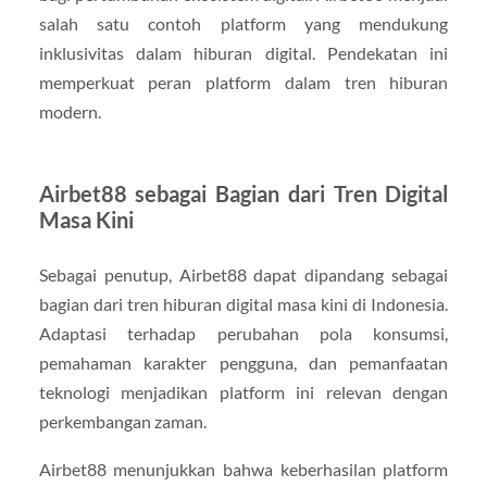
salah satu contoh platform yang mendukung
inklusivitas dalam hiburan digital. Pendekatan ini
memperkuat peran platform dalam tren hiburan
modern.
Airbet88 sebagai Bagian dari Tren Digital
Masa Kini
Sebagai penutup, Airbet88 dapat dipandang sebagai
bagian dari tren hiburan digital masa kini di Indonesia.
Adaptasi terhadap perubahan pola konsumsi,
pemahaman karakter pengguna, dan pemanfaatan
teknologi menjadikan platform ini relevan dengan
perkembangan zaman.
Airbet88 menunjukkan bahwa keberhasilan platform