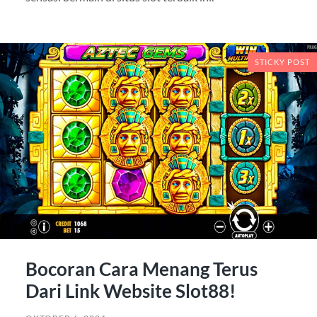
STICKY POST
Bocoran Cara Menang Terus
Dari Link Website Slot88!