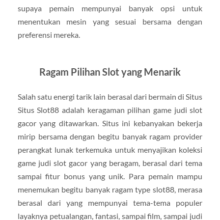
supaya pemain mempunyai banyak opsi untuk
menentukan mesin yang sesuai bersama dengan
preferensi mereka.
Ragam Pilihan Slot yang Menarik
Salah satu energi tarik lain berasal dari bermain di Situs
Situs Slot88 adalah keragaman pilihan game judi slot
gacor yang ditawarkan. Situs ini kebanyakan bekerja
mirip bersama dengan begitu banyak ragam provider
perangkat lunak terkemuka untuk menyajikan koleksi
game judi slot gacor yang beragam, berasal dari tema
sampai fitur bonus yang unik. Para pemain mampu
menemukan begitu banyak ragam type slot88, merasa
berasal dari yang mempunyai tema-tema populer
layaknya petualangan, fantasi, sampai film, sampai judi