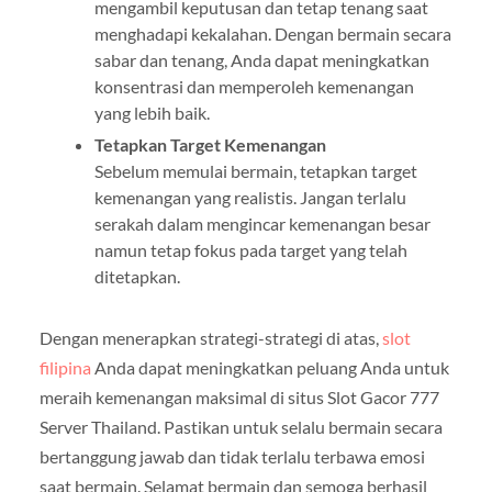
mengambil keputusan dan tetap tenang saat
menghadapi kekalahan. Dengan bermain secara
sabar dan tenang, Anda dapat meningkatkan
konsentrasi dan memperoleh kemenangan
yang lebih baik.
Tetapkan Target Kemenangan
Sebelum memulai bermain, tetapkan target
kemenangan yang realistis. Jangan terlalu
serakah dalam mengincar kemenangan besar
namun tetap fokus pada target yang telah
ditetapkan.
Dengan menerapkan strategi-strategi di atas,
slot
filipina
Anda dapat meningkatkan peluang Anda untuk
meraih kemenangan maksimal di situs Slot Gacor 777
Server Thailand. Pastikan untuk selalu bermain secara
bertanggung jawab dan tidak terlalu terbawa emosi
saat bermain. Selamat bermain dan semoga berhasil