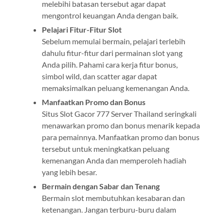
melebihi batasan tersebut agar dapat
mengontrol keuangan Anda dengan baik.
Pelajari Fitur-Fitur Slot
Sebelum memulai bermain, pelajari terlebih
dahulu fitur-fitur dari permainan slot yang
Anda pilih. Pahami cara kerja fitur bonus,
simbol wild, dan scatter agar dapat
memaksimalkan peluang kemenangan Anda.
Manfaatkan Promo dan Bonus
Situs Slot Gacor 777 Server Thailand seringkali
menawarkan promo dan bonus menarik kepada
para pemainnya. Manfaatkan promo dan bonus
tersebut untuk meningkatkan peluang
kemenangan Anda dan memperoleh hadiah
yang lebih besar.
Bermain dengan Sabar dan Tenang
Bermain slot membutuhkan kesabaran dan
ketenangan. Jangan terburu-buru dalam