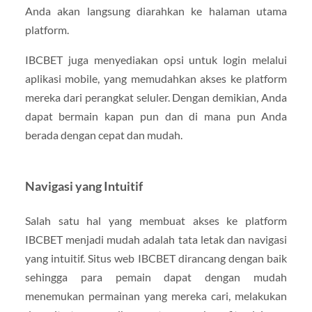
Anda akan langsung diarahkan ke halaman utama
platform.
IBCBET juga menyediakan opsi untuk login melalui
aplikasi mobile, yang memudahkan akses ke platform
mereka dari perangkat seluler. Dengan demikian, Anda
dapat bermain kapan pun dan di mana pun Anda
berada dengan cepat dan mudah.
Navigasi yang Intuitif
Salah satu hal yang membuat akses ke platform
IBCBET menjadi mudah adalah tata letak dan navigasi
yang intuitif. Situs web IBCBET dirancang dengan baik
sehingga para pemain dapat dengan mudah
menemukan permainan yang mereka cari, melakukan