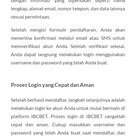
dengan informasi yang diperlukan seperti nama
lengkap, alamat email, nomor telepon, dan data lainnya
sesuai permintaan.
Setelah mengisi formulir pendaftaran, Anda akan
menerima konfirmasi melalui email atau SMS untuk
memverifikasi akun Anda. Setelah verifikasi selesai,
Anda dapat langsung melakukan login menggunakan
username dan password yang telah Anda buat.
Proses Login yang Cepat dan Aman
Setelah berhasil mendaftar, langkah selanjutnya adalah
melakukan login ke akun Anda untuk mulai bermain di
platform IBCBET. Proses login di IBCBET sangatlah
cepat dan aman. Cukup masukkan username dan
password yang telah Anda buat saat mendaftar, dan