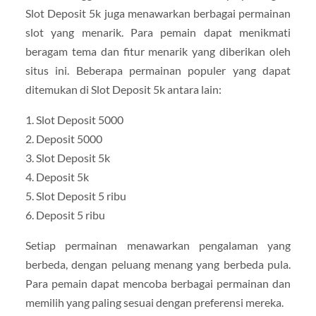
Slot Deposit 5k juga menawarkan berbagai permainan
slot yang menarik. Para pemain dapat menikmati
beragam tema dan fitur menarik yang diberikan oleh
situs ini. Beberapa permainan populer yang dapat
ditemukan di Slot Deposit 5k antara lain:
1. Slot Deposit 5000
2. Deposit 5000
3. Slot Deposit 5k
4. Deposit 5k
5. Slot Deposit 5 ribu
6. Deposit 5 ribu
Setiap permainan menawarkan pengalaman yang
berbeda, dengan peluang menang yang berbeda pula.
Para pemain dapat mencoba berbagai permainan dan
memilih yang paling sesuai dengan preferensi mereka.