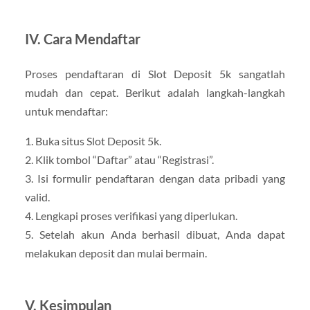
IV. Cara Mendaftar
Proses pendaftaran di Slot Deposit 5k sangatlah
mudah dan cepat. Berikut adalah langkah-langkah
untuk mendaftar:
1. Buka situs Slot Deposit 5k.
2. Klik tombol “Daftar” atau “Registrasi”.
3. Isi formulir pendaftaran dengan data pribadi yang
valid.
4. Lengkapi proses verifikasi yang diperlukan.
5. Setelah akun Anda berhasil dibuat, Anda dapat
melakukan deposit dan mulai bermain.
V. Kesimpulan