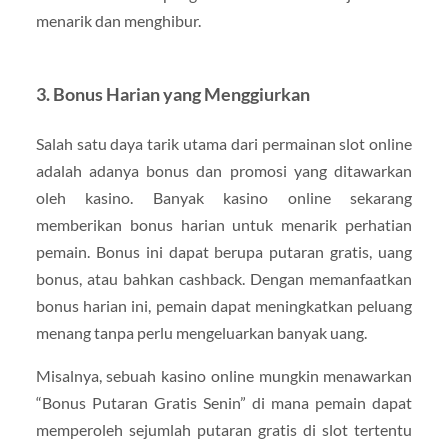
menarik dan menghibur.
3. Bonus Harian yang Menggiurkan
Salah satu daya tarik utama dari permainan slot online
adalah adanya bonus dan promosi yang ditawarkan
oleh kasino. Banyak kasino online sekarang
memberikan bonus harian untuk menarik perhatian
pemain. Bonus ini dapat berupa putaran gratis, uang
bonus, atau bahkan cashback. Dengan memanfaatkan
bonus harian ini, pemain dapat meningkatkan peluang
menang tanpa perlu mengeluarkan banyak uang.
Misalnya, sebuah kasino online mungkin menawarkan
“Bonus Putaran Gratis Senin” di mana pemain dapat
memperoleh sejumlah putaran gratis di slot tertentu