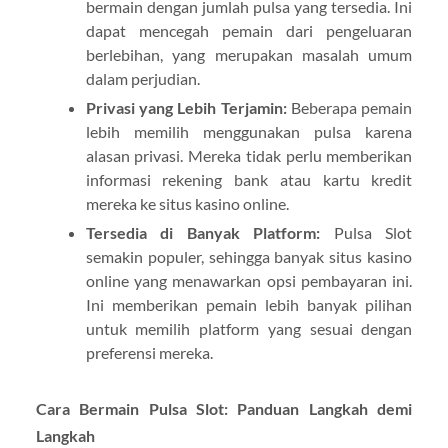
bermain dengan jumlah pulsa yang tersedia. Ini
dapat mencegah pemain dari pengeluaran
berlebihan, yang merupakan masalah umum
dalam perjudian.
Privasi yang Lebih Terjamin:
Beberapa pemain
lebih memilih menggunakan pulsa karena
alasan privasi. Mereka tidak perlu memberikan
informasi rekening bank atau kartu kredit
mereka ke situs kasino online.
Tersedia di Banyak Platform:
Pulsa Slot
semakin populer, sehingga banyak situs kasino
online yang menawarkan opsi pembayaran ini.
Ini memberikan pemain lebih banyak pilihan
untuk memilih platform yang sesuai dengan
preferensi mereka.
Cara Bermain Pulsa Slot: Panduan Langkah demi
Langkah