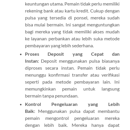
keuntungan utama. Pemain tidak perlu memiliki
rekening bank atau kartu kredit. Cukup dengan
pulsa yang tersedia di ponsel, mereka sudah
bisa mulai bermain. Ini sangat menguntungkan
bagi mereka yang tidak memiliki akses mudah
ke layanan perbankan atau lebih suka metode
pembayaran yang lebih sederhana.
Proses Deposit yang Cepat dan
Instan:
Deposit menggunakan pulsa biasanya
diproses secara instan. Pemain tidak perlu
menunggu konfirmasi transfer atau verifikasi
seperti pada metode pembayaran lain. Ini
memungkinkan pemain untuk langsung
bermain tanpa penundaan.
Kontrol Pengeluaran yang Lebih
Baik:
Menggunakan pulsa dapat membantu
pemain mengontrol pengeluaran mereka
dengan lebih baik. Mereka hanya dapat