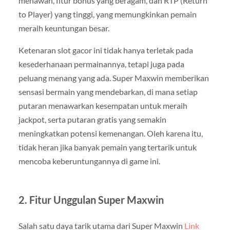
menawan, fitur bonus yang beragam, dan RTP (Return
to Player) yang tinggi, yang memungkinkan pemain
meraih keuntungan besar.
Ketenaran slot gacor ini tidak hanya terletak pada
kesederhanaan permainannya, tetapi juga pada
peluang menang yang ada. Super Maxwin memberikan
sensasi bermain yang mendebarkan, di mana setiap
putaran menawarkan kesempatan untuk meraih
jackpot, serta putaran gratis yang semakin
meningkatkan potensi kemenangan. Oleh karena itu,
tidak heran jika banyak pemain yang tertarik untuk
mencoba keberuntungannya di game ini.
2. Fitur Unggulan Super Maxwin
Salah satu daya tarik utama dari Super Maxwin
Link