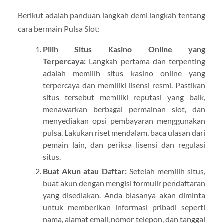
Berikut adalah panduan langkah demi langkah tentang
cara bermain Pulsa Slot:
Pilih Situs Kasino Online yang
Terpercaya:
Langkah pertama dan terpenting
adalah memilih situs kasino online yang
terpercaya dan memiliki lisensi resmi. Pastikan
situs tersebut memiliki reputasi yang baik,
menawarkan berbagai permainan slot, dan
menyediakan opsi pembayaran menggunakan
pulsa. Lakukan riset mendalam, baca ulasan dari
pemain lain, dan periksa lisensi dan regulasi
situs.
Buat Akun atau Daftar:
Setelah memilih situs,
buat akun dengan mengisi formulir pendaftaran
yang disediakan. Anda biasanya akan diminta
untuk memberikan informasi pribadi seperti
nama, alamat email, nomor telepon, dan tanggal