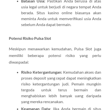
Batasan Usia:
Pastikan Anda berusia di atas
usia legal untuk berjudi di negara tempat Anda
berada. Situs kasino online biasanya akan
meminta Anda untuk memverifikasi usia Anda
sebelum Anda dapat bermain.
Potensi Risiko Pulsa Slot
Meskipun menawarkan kemudahan, Pulsa Slot juga
memiliki beberapa potensi risiko yang perlu
diwaspadai:
Risiko Ketergantungan:
Kemudahan akses dan
proses deposit yang cepat dapat meningkatkan
risiko ketergantungan judi. Pemain mungkin
tergoda untuk terus bermain dan
menghabiskan lebih banyak uang daripada
yang mereka rencanakan.
Keamanan Data:
Jika Anda bermain di situs