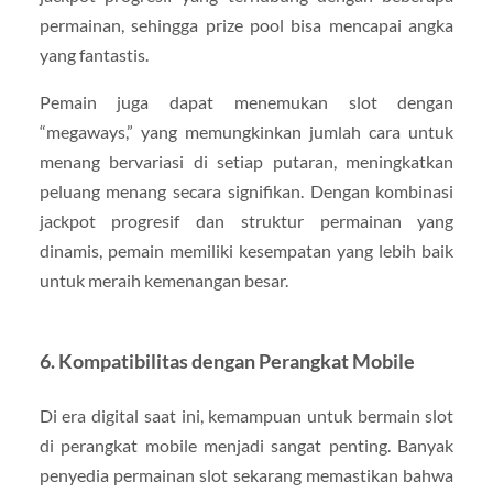
permainan, sehingga prize pool bisa mencapai angka
yang fantastis.
Pemain juga dapat menemukan slot dengan
“megaways,” yang memungkinkan jumlah cara untuk
menang bervariasi di setiap putaran, meningkatkan
peluang menang secara signifikan. Dengan kombinasi
jackpot progresif dan struktur permainan yang
dinamis, pemain memiliki kesempatan yang lebih baik
untuk meraih kemenangan besar.
6. Kompatibilitas dengan Perangkat Mobile
Di era digital saat ini, kemampuan untuk bermain slot
di perangkat mobile menjadi sangat penting. Banyak
penyedia permainan slot sekarang memastikan bahwa