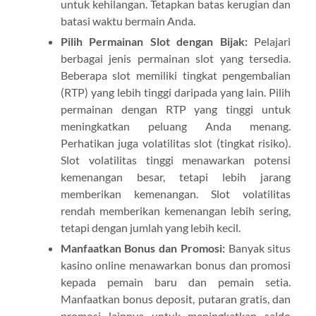
untuk kehilangan. Tetapkan batas kerugian dan
batasi waktu bermain Anda.
Pilih Permainan Slot dengan Bijak:
Pelajari
berbagai jenis permainan slot yang tersedia.
Beberapa slot memiliki tingkat pengembalian
(RTP) yang lebih tinggi daripada yang lain. Pilih
permainan dengan RTP yang tinggi untuk
meningkatkan peluang Anda menang.
Perhatikan juga volatilitas slot (tingkat risiko).
Slot volatilitas tinggi menawarkan potensi
kemenangan besar, tetapi lebih jarang
memberikan kemenangan. Slot volatilitas
rendah memberikan kemenangan lebih sering,
tetapi dengan jumlah yang lebih kecil.
Manfaatkan Bonus dan Promosi:
Banyak situs
kasino online menawarkan bonus dan promosi
kepada pemain baru dan pemain setia.
Manfaatkan bonus deposit, putaran gratis, dan
promosi lainnya untuk meningkatkan saldo