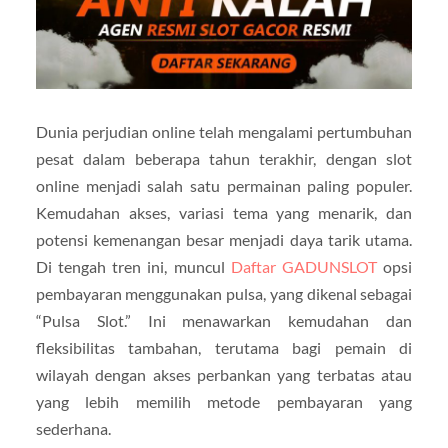
Dunia perjudian online telah mengalami pertumbuhan
pesat dalam beberapa tahun terakhir, dengan slot
online menjadi salah satu permainan paling populer.
Kemudahan akses, variasi tema yang menarik, dan
potensi kemenangan besar menjadi daya tarik utama.
Di tengah tren ini, muncul
Daftar GADUNSLOT
opsi
pembayaran menggunakan pulsa, yang dikenal sebagai
“Pulsa Slot.” Ini menawarkan kemudahan dan
fleksibilitas tambahan, terutama bagi pemain di
wilayah dengan akses perbankan yang terbatas atau
yang lebih memilih metode pembayaran yang
sederhana.