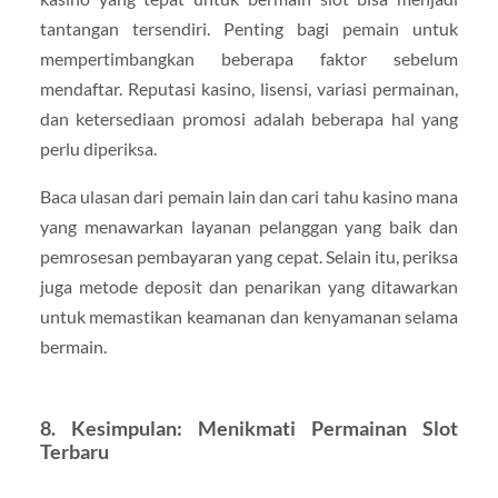
tantangan tersendiri. Penting bagi pemain untuk
mempertimbangkan beberapa faktor sebelum
mendaftar. Reputasi kasino, lisensi, variasi permainan,
dan ketersediaan promosi adalah beberapa hal yang
perlu diperiksa.
Baca ulasan dari pemain lain dan cari tahu kasino mana
yang menawarkan layanan pelanggan yang baik dan
pemrosesan pembayaran yang cepat. Selain itu, periksa
juga metode deposit dan penarikan yang ditawarkan
untuk memastikan keamanan dan kenyamanan selama
bermain.
8. Kesimpulan: Menikmati Permainan Slot
Terbaru