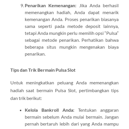
Penarikan Kemenangan:
Jika Anda berhasil
memenangkan hadiah, Anda dapat menarik
kemenangan Anda. Proses penarikan biasanya
sama seperti pada metode deposit lainnya,
tetapi Anda mungkin perlu memilih opsi “Pulsa”
sebagai metode penarikan. Perhatikan bahwa
beberapa situs mungkin mengenakan biaya
penarikan.
Tips dan Trik Bermain Pulsa Slot
Untuk meningkatkan peluang Anda memenangkan
hadiah saat bermain Pulsa Slot, pertimbangkan tips
dan trik berikut:
Kelola Bankroll Anda:
Tentukan anggaran
bermain sebelum Anda mulai bermain. Jangan
pernah bertaruh lebih dari yang Anda mampu