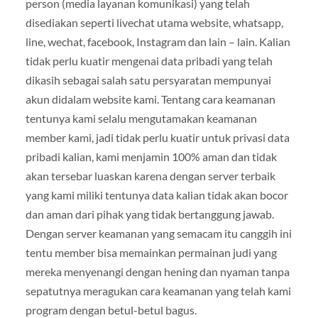
person (media layanan komunikasi) yang telah
disediakan seperti livechat utama website, whatsapp,
line, wechat, facebook, Instagram dan lain – lain. Kalian
tidak perlu kuatir mengenai data pribadi yang telah
dikasih sebagai salah satu persyaratan mempunyai
akun didalam website kami. Tentang cara keamanan
tentunya kami selalu mengutamakan keamanan
member kami, jadi tidak perlu kuatir untuk privasi data
pribadi kalian, kami menjamin 100% aman dan tidak
akan tersebar luaskan karena dengan server terbaik
yang kami miliki tentunya data kalian tidak akan bocor
dan aman dari pihak yang tidak bertanggung jawab.
Dengan server keamanan yang semacam itu canggih ini
tentu member bisa memainkan permainan judi yang
mereka menyenangi dengan hening dan nyaman tanpa
sepatutnya meragukan cara keamanan yang telah kami
program dengan betul-betul bagus.