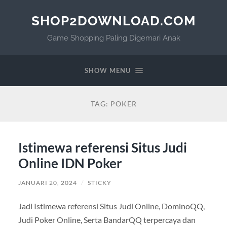
SHOP2DOWNLOAD.COM
Game Shopping Paling Digemari Anak
SHOW MENU
TAG:
POKER
Istimewa referensi Situs Judi
Online IDN Poker
JANUARI 20, 2024
/
STICKY
Jadi Istimewa referensi Situs Judi Online, DominoQQ,
Judi Poker Online, Serta BandarQQ terpercaya dan