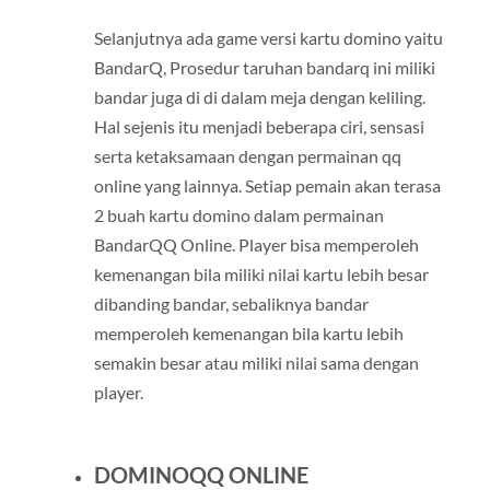
Selanjutnya ada game versi kartu domino yaitu
BandarQ, Prosedur taruhan bandarq ini miliki
bandar juga di di dalam meja dengan keliling.
Hal sejenis itu menjadi beberapa ciri, sensasi
serta ketaksamaan dengan permainan qq
online yang lainnya. Setiap pemain akan terasa
2 buah kartu domino dalam permainan
BandarQQ Online. Player bisa memperoleh
kemenangan bila miliki nilai kartu lebih besar
dibanding bandar, sebaliknya bandar
memperoleh kemenangan bila kartu lebih
semakin besar atau miliki nilai sama dengan
player.
DOMINOQQ ONLINE