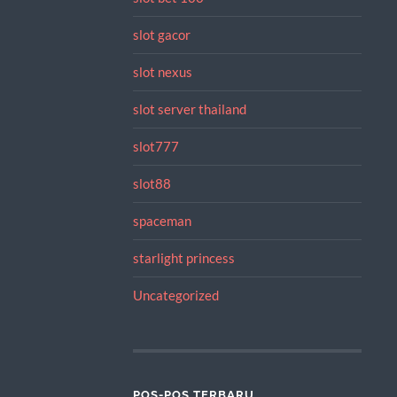
slot gacor
slot nexus
slot server thailand
slot777
slot88
spaceman
starlight princess
Uncategorized
POS-POS TERBARU