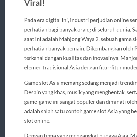
Viral!
Pada era digital ini, industri perjudian online
perhatian bagi banyak orang di seluruh dunia. S
saat ini adalah Mahjong Ways 2, sebuah game s
perhatian banyak pemain. Dikembangkan oleh PG
terkenal dengan kualitas dan inovasinya, Mah
elemen tradisional Asia dengan fitur-fitur mo
Game slot Asia memang sedang menjadi trending
Desain yang khas, musik yang menghentak, se
game-game ini sangat populer dan diminati ol
adalah salah satu contoh game slot Asia yang b
slot online.
Dengan tema yang mengangkat budaya Asia, M