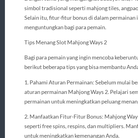
simbol tradisional seperti mahjong tiles, angpao
Selain itu, fitur-fitur bonus di dalam permainan
menguntungkan bagi para pemain.
Tips Menang Slot Mahjong Ways 2
Bagi para pemain yang ingin mencoba keberunt
berikut beberapa tips yang bisa membantu An
1. Pahami Aturan Permainan: Sebelum mulai b
aturan permainan Mahjong Ways 2. Pelajari semu
permainan untuk meningkatkan peluang menan
2. Manfaatkan Fitur-Fitur Bonus: Mahjong Ways
seperti free spins, respins, dan multipliers. Manf
untuk meningkatkan kemenangan Anda.