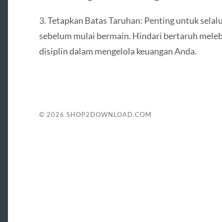
3. Tetapkan Batas Taruhan: Penting untuk sela
sebelum mulai bermain. Hindari bertaruh mele
disiplin dalam mengelola keuangan Anda.
© 2026
SHOP2DOWNLOAD.COM