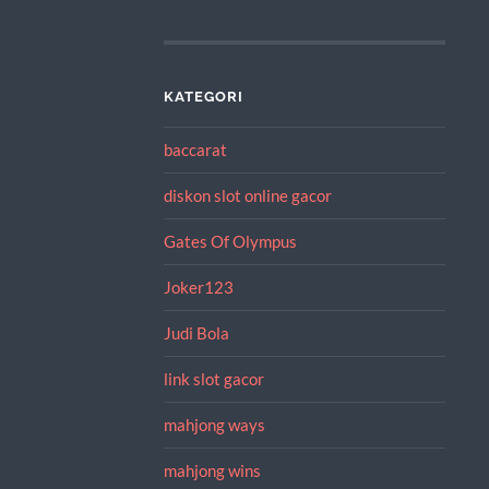
KATEGORI
baccarat
diskon slot online gacor
Gates Of Olympus
Joker123
Judi Bola
link slot gacor
mahjong ways
mahjong wins