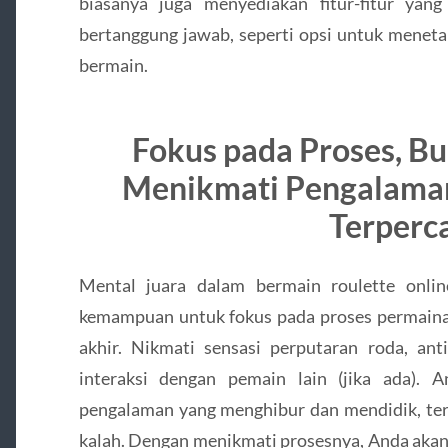
biasanya juga menyediakan fitur-fitur ya
bertanggung jawab, seperti opsi untuk meneta
bermain.
Fokus pada Proses, Bu
Menikmati Pengalaman
Terperc
Mental juara dalam bermain roulette onlin
kemampuan untuk fokus pada proses permainan 
akhir. Nikmati sensasi perputaran roda, ant
interaksi dengan pemain lain (jika ada). 
pengalaman yang menghibur dan mendidik, ter
kalah. Dengan menikmati prosesnya, Anda aka