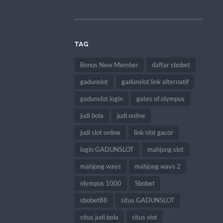
TAG
Bonus New Member
daftar sbobet
gadunslot
gadunslot link alternatif
gadunslot login
gates of olympus
judi bola
judi online
judi slot online
link slot gacor
login GADUNSLOT
mahjong slot
mahjong ways
mahjong ways 2
olympus 1000
Sbobet
sbobet88
situs GADUNSLOT
situs judi bola
situs slot