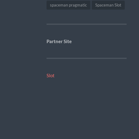
spaceman pragmatic
Spaceman Slot
Partner Site
Slot