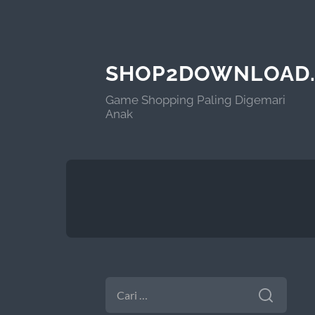
SHOP2DOWNLOAD
Game Shopping Paling Digemari
Anak
CARI
UNTUK: