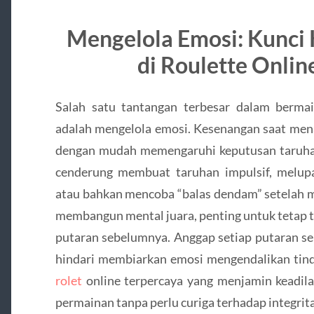
Mengelola Emosi: Kunci 
di Roulette Onlin
Salah satu tantangan terbesar dalam bermain
adalah mengelola emosi. Kesenangan saat men
dengan mudah memengaruhi keputusan taruha
cenderung membuat taruhan impulsif, melupak
atau bahkan mencoba “balas dendam” setelah 
membangun mental juara, penting untuk tetap te
putaran sebelumnya. Anggap setiap putaran se
hindari membiarkan emosi mengendalikan tin
rolet
online terpercaya yang menjamin keadi
permainan tanpa perlu curiga terhadap integrita