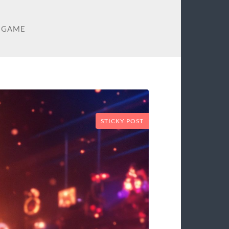
 GAME
STICKY POST