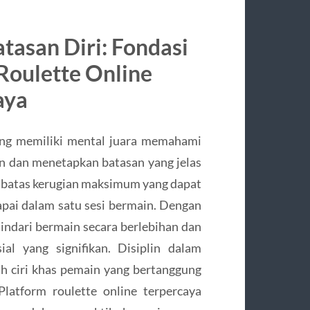
asan Diri: Fondasi
Roulette Online
aya
ang memiliki mental juara memahami
an dan menetapkan batasan yang jelas
n batas kerugian maksimum yang dapat
apai dalam satu sesi bermain. Dengan
indari bermain secara berlebihan dan
ial yang signifikan. Disiplin dalam
h ciri khas pemain yang bertanggung
Platform roulette online terpercaya