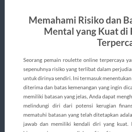
Memahami Risiko dan Bat
Mental yang Kuat di 
Terperc
Seorang pemain roulette online terpercaya y
sepenuhnya risiko yang terlibat dalam perjudi
untuk dirinya sendiri. Ini termasuk menentuka
diterima dan batas kemenangan yang ingin dic
memiliki batasan yang jelas, Anda dapat mengh
melindungi diri dari potensi kerugian finans
mematuhi batasan yang telah ditetapkan adala
jawab dan memiliki kendali diri yang kuat. 