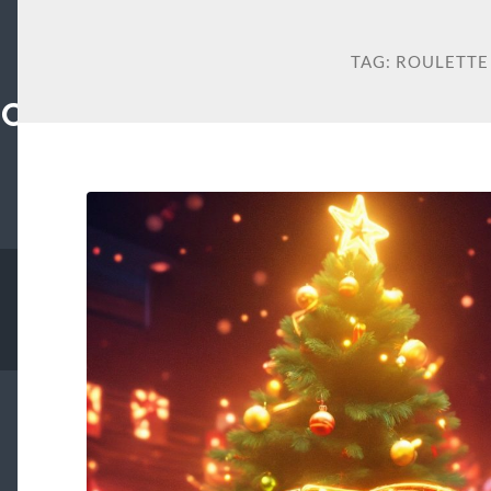
TAG:
ROULETTE
.COM