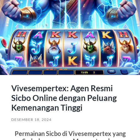
Vivesempertex: Agen Resmi
Sicbo Online dengan Peluang
Kemenangan Tinggi
DESEMBER 18, 2024
Permainan Sicbo di Vivesempertex yang