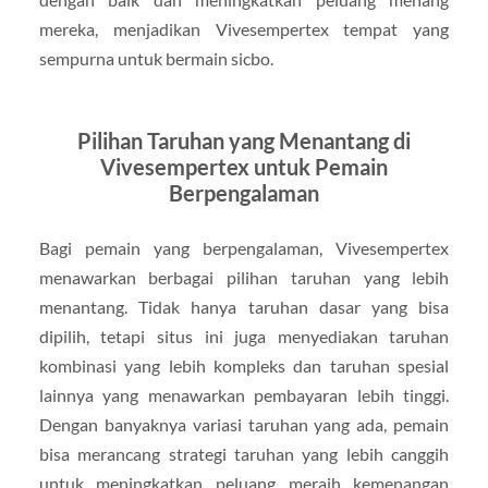
mereka, menjadikan Vivesempertex tempat yang
sempurna untuk bermain sicbo.
Pilihan Taruhan yang Menantang di
Vivesempertex untuk Pemain
Berpengalaman
Bagi pemain yang berpengalaman, Vivesempertex
menawarkan berbagai pilihan taruhan yang lebih
menantang. Tidak hanya taruhan dasar yang bisa
dipilih, tetapi situs ini juga menyediakan taruhan
kombinasi yang lebih kompleks dan taruhan spesial
lainnya yang menawarkan pembayaran lebih tinggi.
Dengan banyaknya variasi taruhan yang ada, pemain
bisa merancang strategi taruhan yang lebih canggih
untuk meningkatkan peluang meraih kemenangan