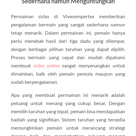
Sederhana namun Menguntungkan
Permainan sicbo di Vivesempertex memberikan
pengalaman bermain yang sangat sederhana namun
tetap menarik. Dalam permainan ini, pemain hanya
perlu menebak hasil dari tiga dadu yang dilempar,
dengan berbagai pilihan taruhan yang dapat dipilih.
Proses bermain yang cepat dan mudah dipahami
membuat
sicbo online
sangat menyenangkan untuk
dimainkan, baik oleh pemain pemula maupun yang
sudah berpengalaman.
Apa yang membuat permainan ini menarik adalah
peluang untuk menang yang cukup besar. Dengan
memilih taruhan yang tepat, pemain bisa mendapatkan
hadiah yang signifikan. Sistem taruhan yang tersedia
memungkinkan pemain untuk merancang strategi
dengan baik dan meningkatkan peluang menang