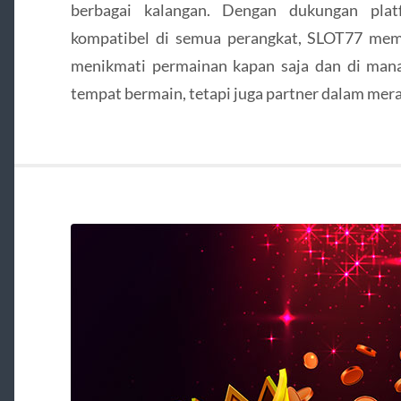
berbagai kalangan. Dengan dukungan pla
kompatibel di semua perangkat, SLOT77 mem
menikmati permainan kapan saja dan di man
tempat bermain, tetapi juga partner dalam merai