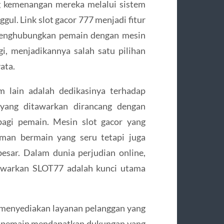
g kemenangan mereka melalui sistem
ul. Link slot gacor 777 menjadi fitur
menghubungkan pemain dengan mesin
gi, menjadikannya salah satu pilihan
ata.
 lain adalah dedikasinya terhadap
t yang ditawarkan dirancang dengan
agi pemain. Mesin slot gacor yang
man bermain yang seru tetapi juga
sar. Dalam dunia perjudian online,
itawarkan SLOT77 adalah kunci utama
 menyediakan layanan pelanggan yang
 pemain mendapatkan dukungan yang