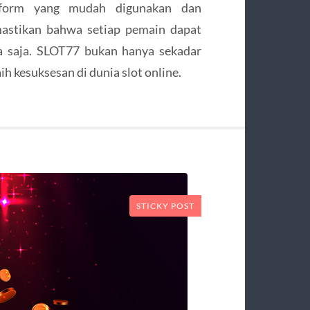
tform yang mudah digunakan dan
astikan bahwa setiap pemain dapat
a saja. SLOT77 bukan hanya sekadar
h kesuksesan di dunia slot online.
STICKY POST