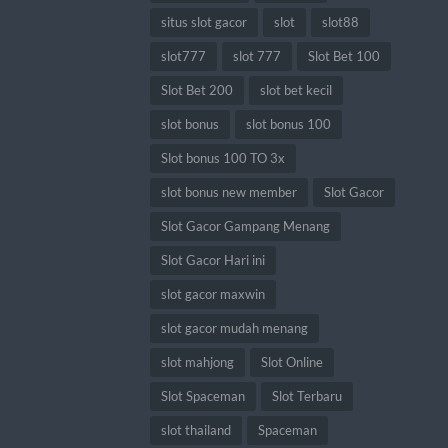
situs slot gacor
slot
slot88
slot777
slot 777
Slot Bet 100
Slot Bet 200
slot bet kecil
slot bonus
slot bonus 100
Slot bonus 100 TO 3x
slot bonus new member
Slot Gacor
Slot Gacor Gampang Menang
Slot Gacor Hari ini
slot gacor maxwin
slot gacor mudah menang
slot mahjong
Slot Online
Slot Spaceman
Slot Terbaru
slot thailand
Spaceman