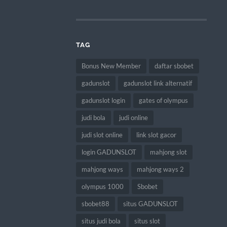
TAG
Bonus New Member
daftar sbobet
gadunslot
gadunslot link alternatif
gadunslot login
gates of olympus
judi bola
judi online
judi slot online
link slot gacor
login GADUNSLOT
mahjong slot
mahjong ways
mahjong ways 2
olympus 1000
Sbobet
sbobet88
situs GADUNSLOT
situs judi bola
situs slot