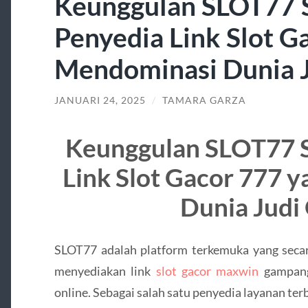
Keunggulan SLOT77 
Penyedia Link Slot G
Mendominasi Dunia J
JANUARI 24, 2025
/
TAMARA GARZA
Keunggulan SLOT77 S
Link Slot Gacor 777 
Dunia Judi
SLOT77 adalah platform terkemuka yang seca
menyediakan link
slot gacor maxwin
gampang
online. Sebagai salah satu penyedia layanan te