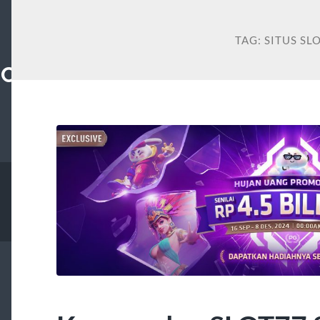
TAG:
SITUS SL
.COM