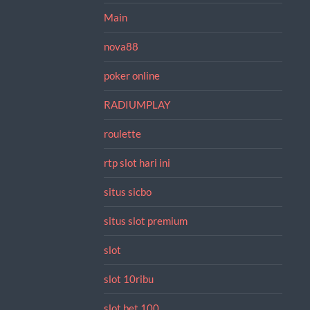
Main
nova88
poker online
RADIUMPLAY
roulette
rtp slot hari ini
situs sicbo
situs slot premium
slot
slot 10ribu
slot bet 100