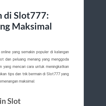
 di Slot777:
ng Maksimal
 online yang semakin populer di kalangan
 slot dan peluang menang yang menggoda
n yang mencari cara untuk meningkatkan
kan tips dan trik bermain di Slot777 yang
emenangan maksimal.
n Slot