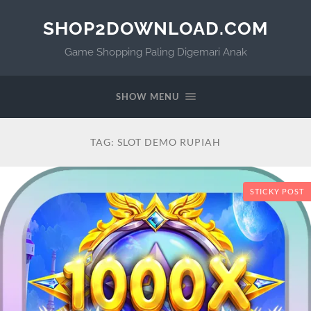
SHOP2DOWNLOAD.COM
Game Shopping Paling Digemari Anak
SHOW MENU
TAG:
SLOT DEMO RUPIAH
STICKY POST