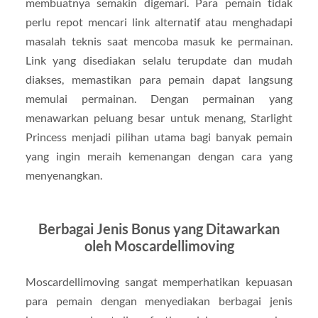
membuatnya semakin digemari. Para pemain tidak
perlu repot mencari link alternatif atau menghadapi
masalah teknis saat mencoba masuk ke permainan.
Link yang disediakan selalu terupdate dan mudah
diakses, memastikan para pemain dapat langsung
memulai permainan. Dengan permainan yang
menawarkan peluang besar untuk menang, Starlight
Princess menjadi pilihan utama bagi banyak pemain
yang ingin meraih kemenangan dengan cara yang
menyenangkan.
Berbagai Jenis Bonus yang Ditawarkan
oleh Moscardellimoving
Moscardellimoving sangat memperhatikan kepuasan
para pemain dengan menyediakan berbagai jenis