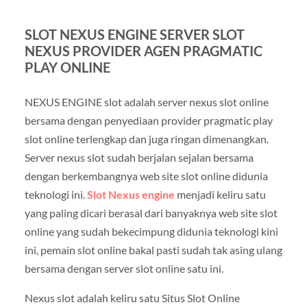
SLOT NEXUS ENGINE SERVER SLOT
NEXUS PROVIDER AGEN PRAGMATIC
PLAY ONLINE
NEXUS ENGINE slot adalah server nexus slot online
bersama dengan penyediaan provider pragmatic play
slot online terlengkap dan juga ringan dimenangkan.
Server nexus slot sudah berjalan sejalan bersama
dengan berkembangnya web site slot online didunia
teknologi ini.
Slot Nexus engine
menjadi keliru satu
yang paling dicari berasal dari banyaknya web site slot
online yang sudah bekecimpung didunia teknologi kini
ini, pemain slot online bakal pasti sudah tak asing ulang
bersama dengan server slot online satu ini.
Nexus slot adalah keliru satu Situs Slot Online