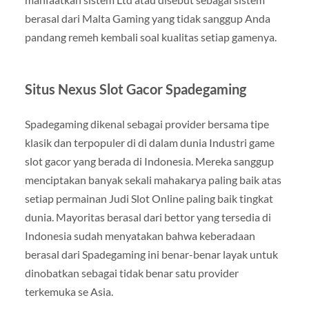
berasal dari Malta Gaming yang tidak sanggup Anda
pandang remeh kembali soal kualitas setiap gamenya.
Situs Nexus Slot Gacor Spadegaming
Spadegaming dikenal sebagai provider bersama tipe
klasik dan terpopuler di di dalam dunia Industri game
slot gacor yang berada di Indonesia. Mereka sanggup
menciptakan banyak sekali mahakarya paling baik atas
setiap permainan Judi Slot Online paling baik tingkat
dunia. Mayoritas berasal dari bettor yang tersedia di
Indonesia sudah menyatakan bahwa keberadaan
berasal dari Spadegaming ini benar-benar layak untuk
dinobatkan sebagai tidak benar satu provider
terkemuka se Asia.