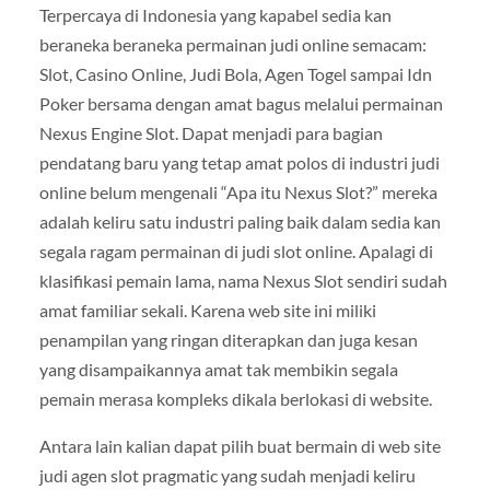
Terpercaya di Indonesia yang kapabel sedia kan
beraneka beraneka permainan judi online semacam:
Slot, Casino Online, Judi Bola, Agen Togel sampai Idn
Poker bersama dengan amat bagus melalui permainan
Nexus Engine Slot. Dapat menjadi para bagian
pendatang baru yang tetap amat polos di industri judi
online belum mengenali “Apa itu Nexus Slot?” mereka
adalah keliru satu industri paling baik dalam sedia kan
segala ragam permainan di judi slot online. Apalagi di
klasifikasi pemain lama, nama Nexus Slot sendiri sudah
amat familiar sekali. Karena web site ini miliki
penampilan yang ringan diterapkan dan juga kesan
yang disampaikannya amat tak membikin segala
pemain merasa kompleks dikala berlokasi di website.
Antara lain kalian dapat pilih buat bermain di web site
judi agen slot pragmatic yang sudah menjadi keliru