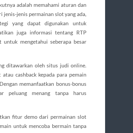
rikutnya adalah memahami aturan dan
i jenis-jenis permainan slot yang ada,
tegi yang dapat digunakan untuk
atikan juga informasi tentang RTP
ot untuk mengetahui seberapa besar
g ditawarkan oleh situs judi online.
t atau cashback kepada para pemain
 Dengan memanfaatkan bonus-bonus
sar peluang menang tanpa harus
tkan fitur demo dari permainan slot
pemain untuk mencoba bermain tanpa