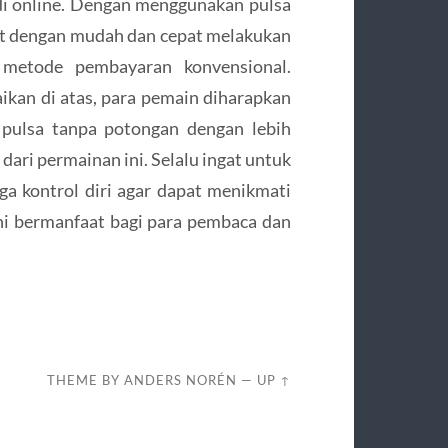
udi online. Dengan menggunakan pulsa
t dengan mudah dan cepat melakukan
 metode pembayaran konvensional.
kan di atas, para pemain diharapkan
pulsa tanpa potongan dengan lebih
ri permainan ini. Selalu ingat untuk
ga kontrol diri agar dapat menikmati
ini bermanfaat bagi para pembaca dan
THEME BY
ANDERS NORÉN
—
UP ↑