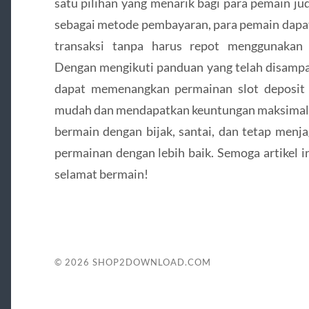
satu pilihan yang menarik bagi para pemain j
sebagai metode pembayaran, para pemain dapa
transaksi tanpa harus repot menggunakan
Dengan mengikuti panduan yang telah disampai
dapat memenangkan permainan slot deposit 
mudah dan mendapatkan keuntungan maksimal da
bermain dengan bijak, santai, dan tetap menja
permainan dengan lebih baik. Semoga artikel 
selamat bermain!
© 2026
SHOP2DOWNLOAD.COM