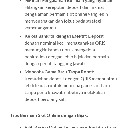
Nikmati Pengalaman Bermain yang Nyaman:
Hilangkan kerepotan deposit dan nikmati
pengalaman bermain slot online yang lebih
menyenangkan dan fokus pada strategi
kemenanganmu.
Kelola Bankroll dengan Efektif:
Deposit
dengan nominal kecil menggunakan QRIS
memungkinkanmu untuk mengelola
bankrollmu dengan lebih bijak dan bermain
dengan penuh tanggung jawab.
Mencoba Game Baru Tanpa Repot:
Kemudahan deposit dengan QRIS membuatmu
lebih leluasa untuk mencoba game slot baru
tanpa perlu khawatir ribetnya melakukan
deposit berulang kali.
Tips Bermain Slot Online dengan Bijak:
Pilih Kasino Online Terpercaya:
Pastikan kamu