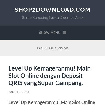
SHOP2DOWNLOAD.COM
Game Shopping Paling Digemari Anak
SHOW MENU
TAG:
SLOT QRIS 5K
Level Up Kemageranmu! Main
Slot Online dengan Deposit
QRIS yang Super Gampang.
JUNI 11, 2024
Level Up Kemageranmu! Main Slot Online