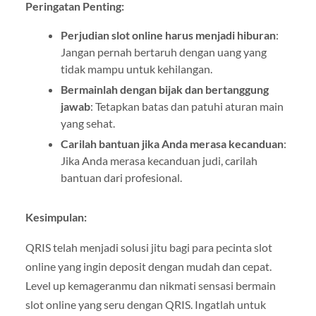
Peringatan Penting:
Perjudian slot online harus menjadi hiburan
:
Jangan pernah bertaruh dengan uang yang
tidak mampu untuk kehilangan.
Bermainlah dengan bijak dan bertanggung
jawab
: Tetapkan batas dan patuhi aturan main
yang sehat.
Carilah bantuan jika Anda merasa kecanduan
:
Jika Anda merasa kecanduan judi, carilah
bantuan dari profesional.
Kesimpulan:
QRIS telah menjadi solusi jitu bagi para pecinta slot
online yang ingin deposit dengan mudah dan cepat.
Level up kemageranmu dan nikmati sensasi bermain
slot online yang seru dengan QRIS. Ingatlah untuk