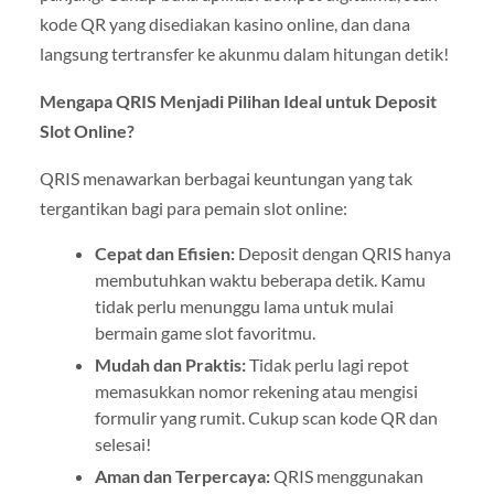
kode QR yang disediakan kasino online, dan dana
langsung tertransfer ke akunmu dalam hitungan detik!
Mengapa QRIS Menjadi Pilihan Ideal untuk Deposit
Slot Online?
QRIS menawarkan berbagai keuntungan yang tak
tergantikan bagi para pemain slot online:
Cepat dan Efisien:
Deposit dengan QRIS hanya
membutuhkan waktu beberapa detik. Kamu
tidak perlu menunggu lama untuk mulai
bermain game slot favoritmu.
Mudah dan Praktis:
Tidak perlu lagi repot
memasukkan nomor rekening atau mengisi
formulir yang rumit. Cukup scan kode QR dan
selesai!
Aman dan Terpercaya:
QRIS menggunakan