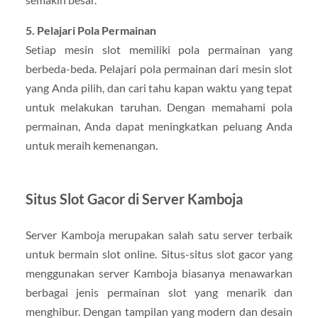
5. Pelajari Pola Permainan
Setiap mesin slot memiliki pola permainan yang
berbeda-beda. Pelajari pola permainan dari mesin slot
yang Anda pilih, dan cari tahu kapan waktu yang tepat
untuk melakukan taruhan. Dengan memahami pola
permainan, Anda dapat meningkatkan peluang Anda
untuk meraih kemenangan.
Situs Slot Gacor di Server Kamboja
Server Kamboja merupakan salah satu server terbaik
untuk bermain slot online. Situs-situs slot gacor yang
menggunakan server Kamboja biasanya menawarkan
berbagai jenis permainan slot yang menarik dan
menghibur. Dengan tampilan yang modern dan desain