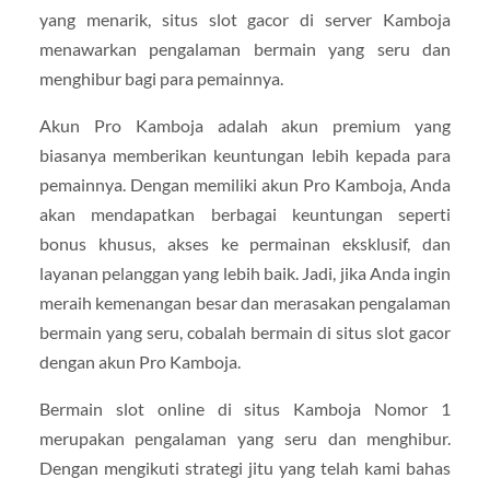
yang menarik, situs slot gacor di server Kamboja
menawarkan pengalaman bermain yang seru dan
menghibur bagi para pemainnya.
Akun Pro Kamboja adalah akun premium yang
biasanya memberikan keuntungan lebih kepada para
pemainnya. Dengan memiliki akun Pro Kamboja, Anda
akan mendapatkan berbagai keuntungan seperti
bonus khusus, akses ke permainan eksklusif, dan
layanan pelanggan yang lebih baik. Jadi, jika Anda ingin
meraih kemenangan besar dan merasakan pengalaman
bermain yang seru, cobalah bermain di situs slot gacor
dengan akun Pro Kamboja.
Bermain slot online di situs Kamboja Nomor 1
merupakan pengalaman yang seru dan menghibur.
Dengan mengikuti strategi jitu yang telah kami bahas