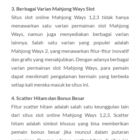
3. Berbagai Varian Mahjong Ways Slot
Situs slot online Mahjong Ways 1,2,3 tidak hanya
menawarkan satu varian permainan slot Mahjong
Ways, namun juga menyediakan berbagai varian
lainnya. Salah satu varian yang populer adalah
Mahjong Ways 2, yang menawarkan fitur-fitur inovatif
dan grafis yang menakjubkan. Dengan adanya berbagai
varian permainan slot Mahjong Ways, para pemain
dapat menikmati pengalaman bermain yang berbeda
setiap kali mereka masuk ke situs ini.
4. Scatter Hitam dan Bonus Besar
Fitur scatter hitam adalah salah satu keunggulan lain
dari situs slot online Mahjong Ways 1,2,3. Scatter
hitam adalah simbol khusus yang bisa memberikan
pemain bonus besar jika muncul dalam putaran