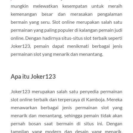
mungkin melewatkan kesempatan untuk meraih
kemenangan besar dan merasakan pengalaman
bermain yang seru. Slot online merupakan salah satu
permainan yang paling populer di kalangan pemain judi
online. Dengan hadirnya situs-situs slot terbaik seperti
Joker123, pemain dapat menikmati berbagai jenis
permainan slot yang menarik dan menantang.
Apa itu Joker123
Joker123 merupakan salah satu penyedia permainan
slot online terbaik dan terpercaya di Kamboja. Mereka
menawarkan berbagai jenis permainan slot yang
menarik dan menantang, sehingga pemain tidak akan
pernah bosan saat bermain di situs ini. Dengan
tampilan yang modern dan desain yang menarik,