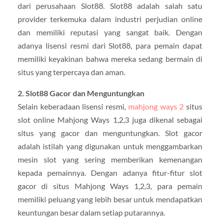
dari perusahaan Slot88. Slot88 adalah salah satu
provider terkemuka dalam industri perjudian online
dan memiliki reputasi yang sangat baik. Dengan
adanya lisensi resmi dari Slot88, para pemain dapat
memiliki keyakinan bahwa mereka sedang bermain di
situs yang terpercaya dan aman.
2. Slot88 Gacor dan Menguntungkan
Selain keberadaan lisensi resmi,
mahjong ways 2
situs
slot online Mahjong Ways 1,2,3 juga dikenal sebagai
situs yang gacor dan menguntungkan. Slot gacor
adalah istilah yang digunakan untuk menggambarkan
mesin slot yang sering memberikan kemenangan
kepada pemainnya. Dengan adanya fitur-fitur slot
gacor di situs Mahjong Ways 1,2,3, para pemain
memiliki peluang yang lebih besar untuk mendapatkan
keuntungan besar dalam setiap putarannya.