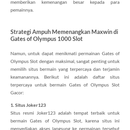
memberikan kemenangan besar kepada para
pemainnya.
Strategi Ampuh Memenangkan Maxwin di
Gates of Olympus 1000 Slot
Namun, untuk dapat menikmati permainan Gates of
Olympus Slot dengan maksimal, sangat penting untuk
memilih situs bermain yang terpercaya dan terjamin
keamanannya. Berikut ini adalah daftar situs
terpercaya untuk bermain Gates of Olympus Slot
Gacor:
1. Situs Joker123
Situs resmi Joker123 adalah tempat terbaik untuk
bermain Gates of Olympus Slot, karena situs ini
menyediakan akses langsung ke permainan tersebut