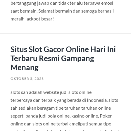
bertanggung jawab dan tidak terlalu terbawa emosi
saat bermain. Selamat bermain dan semoga berhasil
meraih jackpot besar!
Situs Slot Gacor Online Hari Ini
Terbaru Resmi Gampang
Menang
OKTOBER 5, 2023
slots sah adalah website judi slots online
terpercaya dan terbaik yang berada di Indonesia. slots
sah sediakan beragam tipe taruhan taruhan online
seperti banda judi bola online, kasino online, Poker
online dan slots online terbaik meliputi semua tipe