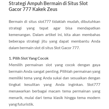
Strategi Ampuh Bermain di Situs Slot
Gacor 777 Kakek Zeus
Bermain di situs slot777 tidaklah mudah, dibutuhkan
strategi yang tepat agar bisa mendapatkan
kemenangan. Dalam artikel ini, kita akan membahas
beberapa strategi jitu yang dapat membantu Anda
dalam bermain slot di situs Slot Gacor 777.
1. Pilih Slot Yang Cocok
Memilih permainan slot yang cocok dengan gaya
bermain Anda sangat penting. Pilihlah permainan yang
memiliki tema yang Anda sukai dan sesuaikan dengan
tingkat kesulitan yang Anda inginkan. Slot777
menawarkan berbagai macam tema permainan yang
menarik, mulai dari tema klasik hingga tema modern
yang futuristik.