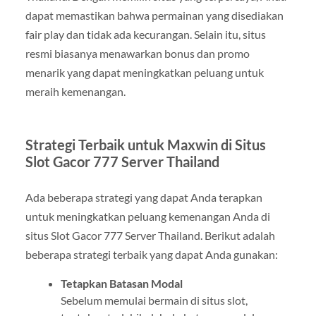
dapat memastikan bahwa permainan yang disediakan
fair play dan tidak ada kecurangan. Selain itu, situs
resmi biasanya menawarkan bonus dan promo
menarik yang dapat meningkatkan peluang untuk
meraih kemenangan.
Strategi Terbaik untuk Maxwin di Situs
Slot Gacor 777 Server Thailand
Ada beberapa strategi yang dapat Anda terapkan
untuk meningkatkan peluang kemenangan Anda di
situs Slot Gacor 777 Server Thailand. Berikut adalah
beberapa strategi terbaik yang dapat Anda gunakan:
Tetapkan Batasan Modal
Sebelum memulai bermain di situs slot,