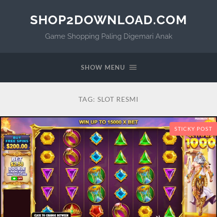
SHOP2DOWNLOAD.COM
Game Shopping Paling Digemari Anak
SHOW MENU
TAG:
SLOT RESMI
STICKY POST