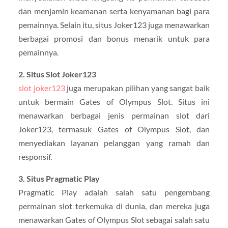
dan menjamin keamanan serta kenyamanan bagi para
pemainnya. Selain itu, situs Joker123 juga menawarkan
berbagai promosi dan bonus menarik untuk para
pemainnya.
2. Situs Slot Joker123
slot joker123
juga merupakan pilihan yang sangat baik
untuk bermain Gates of Olympus Slot. Situs ini
menawarkan berbagai jenis permainan slot dari
Joker123, termasuk Gates of Olympus Slot, dan
menyediakan layanan pelanggan yang ramah dan
responsif.
3. Situs Pragmatic Play
Pragmatic Play adalah salah satu pengembang
permainan slot terkemuka di dunia, dan mereka juga
menawarkan Gates of Olympus Slot sebagai salah satu