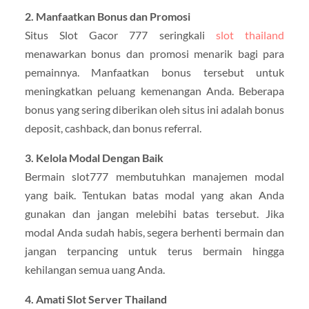
2. Manfaatkan Bonus dan Promosi
Situs Slot Gacor 777 seringkali
slot thailand
menawarkan bonus dan promosi menarik bagi para
pemainnya. Manfaatkan bonus tersebut untuk
meningkatkan peluang kemenangan Anda. Beberapa
bonus yang sering diberikan oleh situs ini adalah bonus
deposit, cashback, dan bonus referral.
3. Kelola Modal Dengan Baik
Bermain slot777 membutuhkan manajemen modal
yang baik. Tentukan batas modal yang akan Anda
gunakan dan jangan melebihi batas tersebut. Jika
modal Anda sudah habis, segera berhenti bermain dan
jangan terpancing untuk terus bermain hingga
kehilangan semua uang Anda.
4. Amati Slot Server Thailand