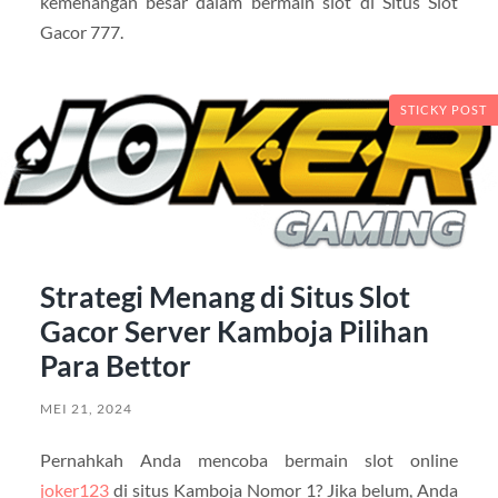
kemenangan besar dalam bermain slot di Situs Slot
Gacor 777.
STICKY POST
Strategi Menang di Situs Slot
Gacor Server Kamboja Pilihan
Para Bettor
MEI 21, 2024
Pernahkah Anda mencoba bermain slot online
joker123
di situs Kamboja Nomor 1? Jika belum, Anda