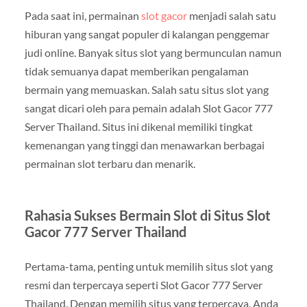
Pada saat ini, permainan
slot gacor
menjadi salah satu
hiburan yang sangat populer di kalangan penggemar
judi online. Banyak situs slot yang bermunculan namun
tidak semuanya dapat memberikan pengalaman
bermain yang memuaskan. Salah satu situs slot yang
sangat dicari oleh para pemain adalah Slot Gacor 777
Server Thailand. Situs ini dikenal memiliki tingkat
kemenangan yang tinggi dan menawarkan berbagai
permainan slot terbaru dan menarik.
Rahasia Sukses Bermain Slot di Situs Slot
Gacor 777 Server Thailand
Pertama-tama, penting untuk memilih situs slot yang
resmi dan terpercaya seperti Slot Gacor 777 Server
Thailand. Dengan memilih situs yang terpercaya, Anda