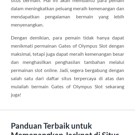
situs bermain. Hal ini akan membantu para pemain
dalam meningkatkan peluang meraih kemenangan dan
mendapatkan pengalaman bermain yang lebih
menyenangkan.
Dengan demikian, para pemain tidak hanya dapat
menikmati permainan Gates of Olympus Slot dengan
maksimal, tetapi juga dapat meraih kemenangan besar
dan menghasilkan penghasilan tambahan melalui
permainan slot online. Jadi, segera bergabung dengan
salah satu dari daftar situs terpercaya di atas dan
mulailah bermain Gates of Olympus Slot sekarang
juga!
Panduan Terbaik untuk