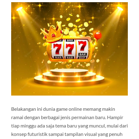
Belakangan ini dunia game online memang makin
ramai dengan berbagai jenis permainan baru. Hampir
tiap minggu ada saja tema baru yang muncul, mulai dari
konsep futuristik sampai tampilan visual yang penuh