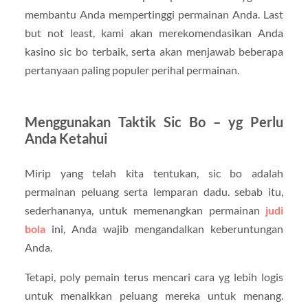
membantu Anda mempertinggi permainan Anda. Last
but not least, kami akan merekomendasikan Anda
kasino sic bo terbaik, serta akan menjawab beberapa
pertanyaan paling populer perihal permainan.
Menggunakan Taktik Sic Bo – yg Perlu
Anda Ketahui
Mirip yang telah kita tentukan, sic bo adalah
permainan peluang serta lemparan dadu. sebab itu,
sederhananya, untuk memenangkan permainan
judi
bola
ini, Anda wajib mengandalkan keberuntungan
Anda.
Tetapi, poly pemain terus mencari cara yg lebih logis
untuk menaikkan peluang mereka untuk menang.