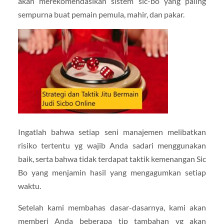
akan merekomendasikan sistem sic-bo yang paling
sempurna buat pemain pemula, mahir, dan pakar.
Ingatlah bahwa setiap seni manajemen melibatkan
risiko tertentu yg wajib Anda sadari menggunakan
baik, serta bahwa tidak terdapat taktik kemenangan Sic
Bo yang menjamin hasil yang mengagumkan setiap
waktu.
Setelah kami membahas dasar-dasarnya, kami akan
memberi Anda beberapa tip tambahan yg akan