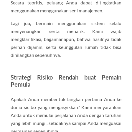
Secara teoritis, peluang Anda dapat ditingkatkan
menggunakan menggunakan seni manajemen.
Lagi jua, bermain menggunakan sistem selalu
menyenangkan serta menarik. Kami wajib
mengklarifikasi, bagaimanapun, bahwa hasilnya tidak
pernah dijamin, serta keunggulan rumah tidak bisa
dihilangkan sepenuhnya.
Strategi Risiko Rendah buat Pemain
Pemula
Apakah Anda membentuk langkah pertama Anda ke
dunia sic bo yang mengasyikkan? Kami menyarankan
Anda untuk memulai perjalanan Anda dengan taruhan
yang lebih mungil, setidaknya sampai Anda menguasai
permainan sepenuhnya.