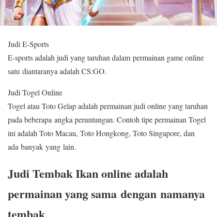
Judi E-Sports
E-sports adalah judi yang taruhan dalam permainan game online
satu diantaranya adalah CS:GO.
Judi Togel Online
Togel atau Toto Gelap adalah permainan judi online yang taruhan
pada beberapa angka peruntungan. Contoh tipe permainan Togel
ini adalah Toto Macau, Toto Hongkong, Toto Singapore, dan
ada banyak yang lain.
Judi Tembak Ikan online adalah
permainan yang sama dengan namanya
tembak