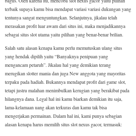
bagus. Oleh karena itu, mencoba slot nexus gacor yaitu pilihan
terbaik supaya kamu bisa mendapat variasi variasi dukungan yang
tentunya sangat menguntungkan. Selanjutnya, jikalau telah
merasakan profit luar awam dari situs ini, maka menjadikannya
sebagai situs slot utama yaitu pilihan yang benar-benar brilian.
Salah satu alasan kenapa kamu perlu memutuskan ulang situs
yang hendak dipilih yaitu “Banyaknya penipuan yang
mengancam petaruh”. Jikalau hal yang demikian terang
merugikan slotter mania dan juga New anggota yang mayoritas
terpaku pada hadiah. Bukannya mendapat profit dari game slot,
tetapi justru malahan menimbulkan kerugian yang berakibat pada
hilangnya dana. Legal hal ini kamu biarkan demikian itu saja,
lama-kelamaan uang akan terkuras dan kamu tak bisa
mengerjakan permainan. Dalam hal ini, kami punya sebagian
alasan kenapa harus memilih situs slot nexus gacor, termasuk: