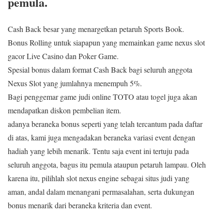
pemula.
Cash Back besar yang menargetkan petaruh Sports Book.
Bonus Rolling untuk siapapun yang memainkan game nexus slot
gacor Live Casino dan Poker Game.
Spesial bonus dalam format Cash Back bagi seluruh anggota
Nexus Slot yang jumlahnya menempuh 5%.
Bagi penggemar game judi online TOTO atau togel juga akan
mendapatkan diskon pembelian item.
adanya beraneka bonus seperti yang telah tercantum pada daftar
di atas, kami juga mengadakan beraneka variasi event dengan
hadiah yang lebih menarik. Tentu saja event ini tertuju pada
seluruh anggota, bagus itu pemula ataupun petaruh lampau. Oleh
karena itu, pilihlah slot nexus engine sebagai situs judi yang
aman, andal dalam menangani permasalahan, serta dukungan
bonus menarik dari beraneka kriteria dan event.