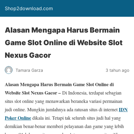
Shop2download.com
Alasan Mengapa Harus Bermain
Game Slot Online di Website Slot
Nexus Gacor
Tamara Garza
3 tahun ago
Alasan Mengapa Harus Bermain Game Slot Online di
Website Slot Nexus Gacor –
Di Indonesia, terdapat sebagian
situs slot online yang menawarkan beraneka variasi permainan
IDN
judi online. Mungkin jumlahnya ada ratusan situs di internet
Poker Online
dikala ini. Tetapi tak seluruh situs judi hal yang
demikian benar-benar memberi pelayanan dan game yang lebih