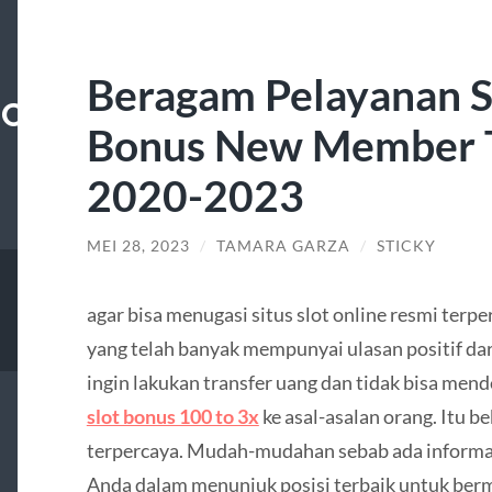
Beragam Pelayanan Si
.COM
Bonus New Member 
2020-2023
MEI 28, 2023
/
TAMARA GARZA
/
STICKY
agar bisa menugasi situs slot online resmi terp
yang telah banyak mempunyai ulasan positif da
ingin lakukan transfer uang dan tidak bisa me
slot bonus 100 to 3x
ke asal-asalan orang. Itu b
terpercaya. Mudah-mudahan sebab ada informa
Anda dalam menunjuk posisi terbaik untuk berma