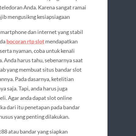
eledoran Anda. Karena sangat ramai
ajib mengusikng kesiapsiagaan
smartphone dan internet yang stabil
nda
bocoran rtp slot
mendapatkan
serta nyaman, coba untuk kenali
ya. Anda harus tahu, sebenarnya saat
awab yang membuat situs bandar slot
nnya. Pada dasarnya, ketelitian
 saja. Tapi, anda harus juga
li. Agar anda dapat slot online
aka dari itu penetapan pada bandar
khusus yang penting dilakukan.
ot88 atau bandar yang siapkan