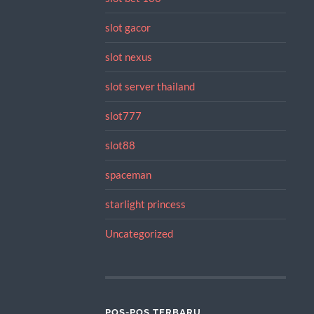
slot gacor
slot nexus
slot server thailand
slot777
slot88
spaceman
starlight princess
Uncategorized
POS-POS TERBARU