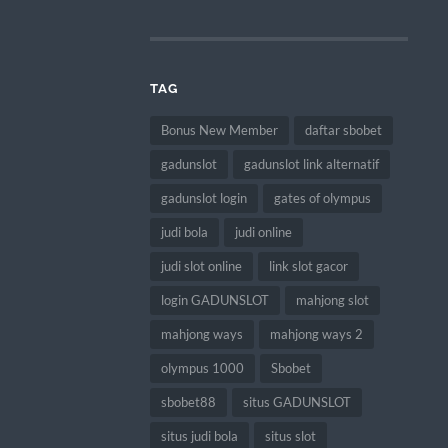
TAG
Bonus New Member
daftar sbobet
gadunslot
gadunslot link alternatif
gadunslot login
gates of olympus
judi bola
judi online
judi slot online
link slot gacor
login GADUNSLOT
mahjong slot
mahjong ways
mahjong ways 2
olympus 1000
Sbobet
sbobet88
situs GADUNSLOT
situs judi bola
situs slot