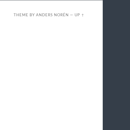
THEME BY
ANDERS NORÉN
—
UP ↑