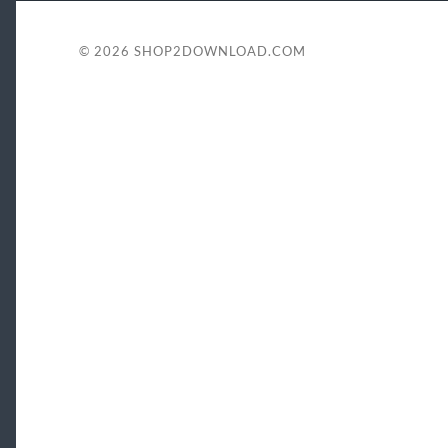
© 2026
SHOP2DOWNLOAD.COM