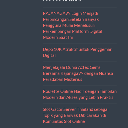
RAJANAGA99 Login Menjadi
Perbincangan Setelah Banyak
Pengguna Mulai Menelusuri
Perkembangan Platform Digital
Modern Saat Ini
Depo 10K Atraktif untuk Penggemar
Digital
Menjelajahi Dunia Aztec Gems
Bersama Rajanaga99 dengan Nuansa
Peradaban Misterius
Roulette Online Hadir dengan Tampilan
Modern dan Akses yang Lebih Praktis
Slot Gacor Server Thailand sebagai
Topik yang Banyak Dibicarakan di
Komunitas Slot Online