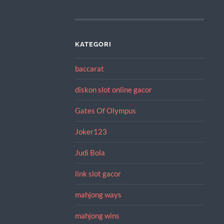
KATEGORI
baccarat
diskon slot online gacor
Gates Of Olympus
Joker123
Judi Bola
link slot gacor
mahjong ways
mahjong wins