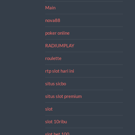
Main
nova88
poker online
RADIUMPLAY
roulette
rtp slot hari ini
situs sicbo
situs slot premium
slot
slot 10ribu
slot bet 100