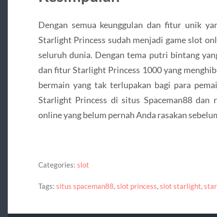
Dengan semua keunggulan dan fitur unik yang
Starlight Princess sudah menjadi game slot onl
seluruh dunia. Dengan tema putri bintang yan
dan fitur Starlight Princess 1000 yang mengh
bermain yang tak terlupakan bagi para pemai
Starlight Princess di situs Spaceman88 dan 
online yang belum pernah Anda rasakan sebelu
Categories:
slot
Tags:
situs spaceman88
,
slot princess
,
slot starlight
,
star