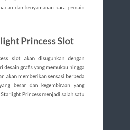
eamanan dan kenyamanan para pemain
ight Princess Slot
cess slot akan disuguhkan dengan
ri desain grafis yang memukau hingga
taran akan memberikan sensasi berbeda
yang besar dan kegembiraan yang
tarlight Princess menjadi salah satu