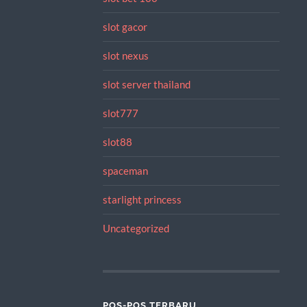
slot gacor
slot nexus
slot server thailand
slot777
slot88
spaceman
starlight princess
Uncategorized
POS-POS TERBARU