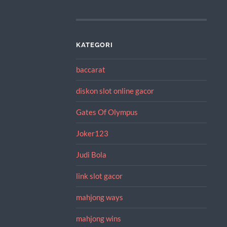
KATEGORI
baccarat
diskon slot online gacor
Gates Of Olympus
Joker123
Judi Bola
link slot gacor
mahjong ways
mahjong wins