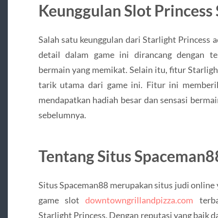
Keunggulan Slot Princess 
Salah satu keunggulan dari Starlight Princess a
detail dalam game ini dirancang dengan t
bermain yang memikat. Selain itu, fitur Starli
tarik utama dari game ini. Fitur ini membe
mendapatkan hadiah besar dan sensasi bermai
sebelumnya.
Tentang Situs Spaceman8
Situs Spaceman88 merupakan situs judi online 
game slot
downtowngrillandpizza.com
terba
Starlight Princess. Dengan reputasi yang baik