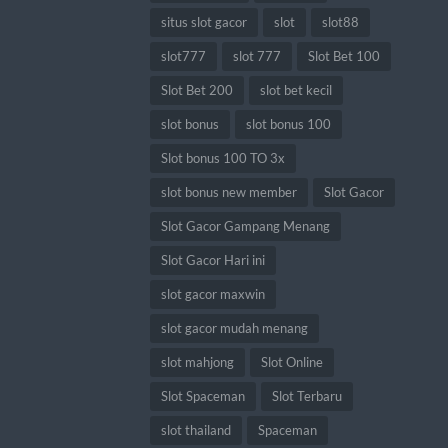
situs slot gacor
slot
slot88
slot777
slot 777
Slot Bet 100
Slot Bet 200
slot bet kecil
slot bonus
slot bonus 100
Slot bonus 100 TO 3x
slot bonus new member
Slot Gacor
Slot Gacor Gampang Menang
Slot Gacor Hari ini
slot gacor maxwin
slot gacor mudah menang
slot mahjong
Slot Online
Slot Spaceman
Slot Terbaru
slot thailand
Spaceman