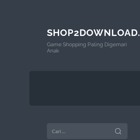
SHOP2DOWNLOAD
Game Shopping Paling Digemari
Anak
CARI
UNTUK: