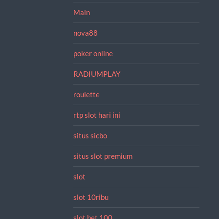
Main
nova88
poker online
RADIUMPLAY
roulette
rtp slot hari ini
situs sicbo
situs slot premium
slot
slot 10ribu
slot bet 100