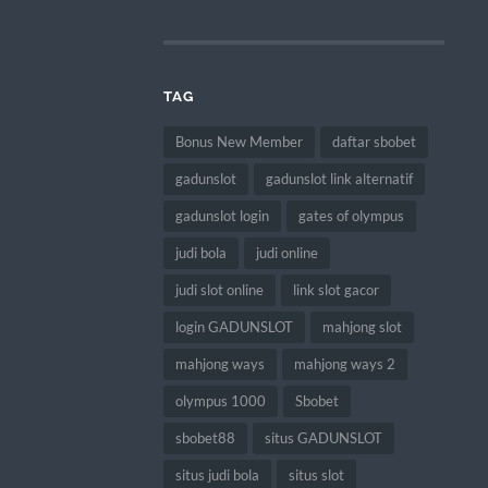
TAG
Bonus New Member
daftar sbobet
gadunslot
gadunslot link alternatif
gadunslot login
gates of olympus
judi bola
judi online
judi slot online
link slot gacor
login GADUNSLOT
mahjong slot
mahjong ways
mahjong ways 2
olympus 1000
Sbobet
sbobet88
situs GADUNSLOT
situs judi bola
situs slot