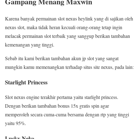
Gampang Menang Maxwin
Karena banyak permainan slot nexus heylink yang di sajikan oleh
nexus slot, maka tidak heran kecuali orang-orang tetap ingin
melacak permainan slot terbaik yang sanggup berikan tambahan
kemenangan yang tinggi.
Sebab itu kami berikan tambahan akun jp slot yang sangat
mungkin kamu memenangkan terhadap situs site nexus, pada lain:
Starlight Princess
Slot nexus engine terakhir pertama yaitu starlight princess.
Dengan berikan tambahan bonus 15x gratis spin agar
memperoleh secara cuma-cuma bersama dengan rtp yang tinggi
yaitu 95%.
Lucky Neko