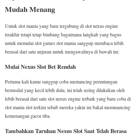
Mudah Menang
Untuk slot mania yang baru tergabung di slot nexus engine
terakhir tetapi tetap bimbang bagaimana langkah yang bagus
untuk memulai slot games slot mania sanggup membaca lebih
berasal dari satu anjuran untuk mengawalinya di bawah ini:
Mulai Nexus Slot Bet Rendah
Pertama kali kamu sanggup coba memancing peruntungan
bermodal yang kecil lebih dulu, ini telah sering dilakukan oleh
lebih berasal dari satu slot nexus engine terbaik yang baru coba di
slot mania slot terkini sebab mereka yakin ini bakal memmancing
kemenangan gacor tiba.
Tambahkan Taruhan Nexus Slot Saat Telah Berasa