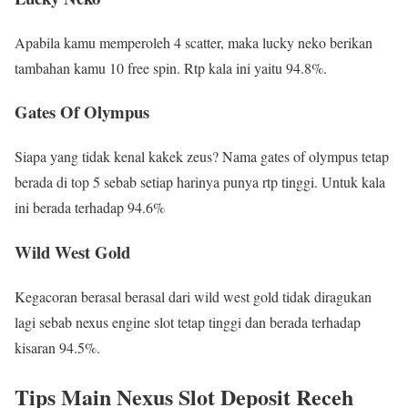
Apabila kamu memperoleh 4 scatter, maka lucky neko berikan
tambahan kamu 10 free spin. Rtp kala ini yaitu 94.8%.
Gates Of Olympus
Siapa yang tidak kenal kakek zeus? Nama gates of olympus tetap
berada di top 5 sebab setiap harinya punya rtp tinggi. Untuk kala
ini berada terhadap 94.6%
Wild West Gold
Kegacoran berasal berasal dari wild west gold tidak diragukan
lagi sebab nexus engine slot tetap tinggi dan berada terhadap
kisaran 94.5%.
Tips Main Nexus Slot Deposit Receh