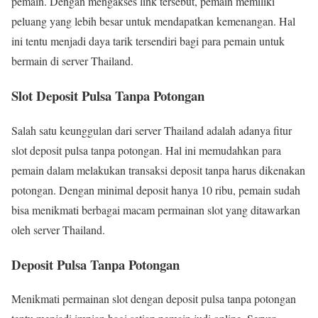
pemain. Dengan mengakses link tersebut, pemain memiliki
peluang yang lebih besar untuk mendapatkan kemenangan. Hal
ini tentu menjadi daya tarik tersendiri bagi para pemain untuk
bermain di server Thailand.
Slot Deposit Pulsa Tanpa Potongan
Salah satu keunggulan dari server Thailand adalah adanya fitur
slot deposit pulsa tanpa potongan. Hal ini memudahkan para
pemain dalam melakukan transaksi deposit tanpa harus dikenakan
potongan. Dengan minimal deposit hanya 10 ribu, pemain sudah
bisa menikmati berbagai macam permainan slot yang ditawarkan
oleh server Thailand.
Deposit Pulsa Tanpa Potongan
Menikmati permainan slot dengan deposit pulsa tanpa potongan