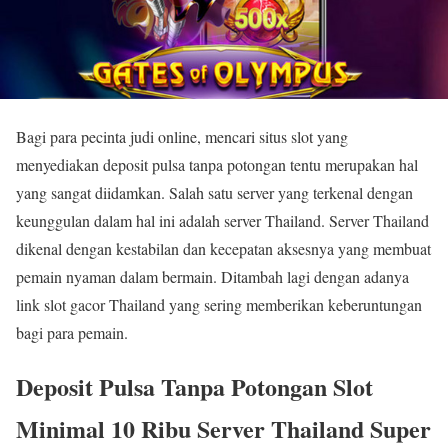
Bagi para pecinta judi online, mencari situs slot yang
menyediakan deposit pulsa tanpa potongan tentu merupakan hal
yang sangat diidamkan. Salah satu server yang terkenal dengan
keunggulan dalam hal ini adalah server Thailand. Server Thailand
dikenal dengan kestabilan dan kecepatan aksesnya yang membuat
pemain nyaman dalam bermain. Ditambah lagi dengan adanya
link slot gacor Thailand yang sering memberikan keberuntungan
bagi para pemain.
Deposit Pulsa Tanpa Potongan Slot
Minimal 10 Ribu Server Thailand Super