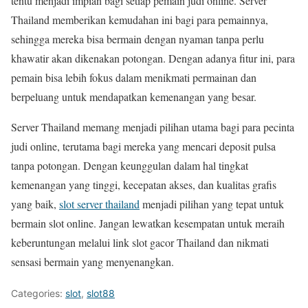
tentu menjadi impian bagi setiap pemain judi online. Server
Thailand memberikan kemudahan ini bagi para pemainnya,
sehingga mereka bisa bermain dengan nyaman tanpa perlu
khawatir akan dikenakan potongan. Dengan adanya fitur ini, para
pemain bisa lebih fokus dalam menikmati permainan dan
berpeluang untuk mendapatkan kemenangan yang besar.
Server Thailand memang menjadi pilihan utama bagi para pecinta
judi online, terutama bagi mereka yang mencari deposit pulsa
tanpa potongan. Dengan keunggulan dalam hal tingkat
kemenangan yang tinggi, kecepatan akses, dan kualitas grafis
yang baik,
slot server thailand
menjadi pilihan yang tepat untuk
bermain slot online. Jangan lewatkan kesempatan untuk meraih
keberuntungan melalui link slot gacor Thailand dan nikmati
sensasi bermain yang menyenangkan.
Categories:
slot
,
slot88