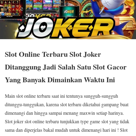
Slot Online Terbaru Slot Joker
Ditanggung Jadi Salah Satu Slot Gacor
Yang Banyak Dimainkan Waktu Ini
Main slot online terbaru saat ini tentunya sungguh-sungguh
ditunggu-tunggukan, karena slot terbaru diketahui gampang buat
dimenangi dan hingga sampai menang maxwin setiap harinya.
Slot joker slot online terbaru tunjukkan type game slot yang tidak
sama dan diperjelas bakal mudah untuk dimenangi hari ini ! Slot