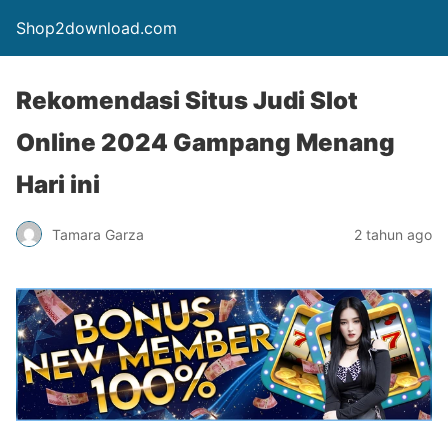
Shop2download.com
Rekomendasi Situs Judi Slot
Online 2024 Gampang Menang
Hari ini
Tamara Garza
2 tahun ago