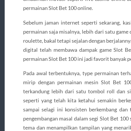
permainan Slot Bet 100 online.
Sebelum jaman internet seperti sekarang, kas
permainan saja misalnya, lebih dari satu game 
roulette, bakal tetapi sejalan dengan berjalan
digital telah membawa dampak game Slot Be
permainan Slot Bet 100 ini jadi favorit banyak 
Pada awal terbentuknya, type permainan terh
mirip dengan permainan mesin Slot Bet 100
terkandung lebih dari satu tombol roll dan
seperti yang telah kita ketahui semakin ber
sampai selagi ini konsisten berkembang dan 
pengembangan masal dalam segi Slot Bet 100
tema dan menampilkan tampilan yang menari