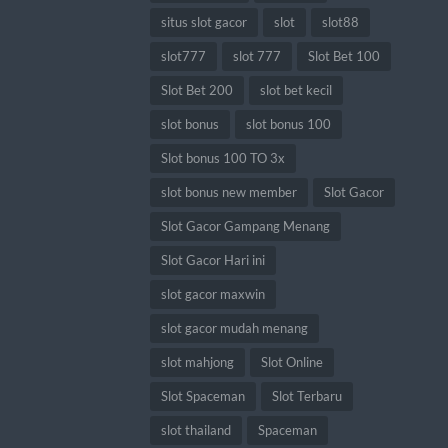
situs slot gacor
slot
slot88
slot777
slot 777
Slot Bet 100
Slot Bet 200
slot bet kecil
slot bonus
slot bonus 100
Slot bonus 100 TO 3x
slot bonus new member
Slot Gacor
Slot Gacor Gampang Menang
Slot Gacor Hari ini
slot gacor maxwin
slot gacor mudah menang
slot mahjong
Slot Online
Slot Spaceman
Slot Terbaru
slot thailand
Spaceman