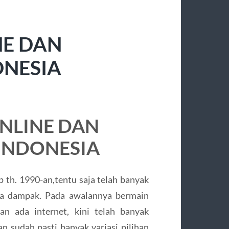
NE DAN
ONESIA
ONLINE DAN
INDONESIA
 th. 1990-an,tentu saja telah banyak
a dampak. Pada awalannya bermain
an ada internet, kini telah banyak
dan sudah pasti banyak variasi pilihan