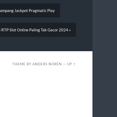
 Gampang Jackpot Pragmatic Play
 RTP Slot Online Paling Tak Gacor 2024 »
THEME BY
ANDERS NORÉN
—
UP ↑