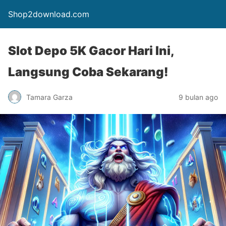
Shop2download.com
Slot Depo 5K Gacor Hari Ini,
Langsung Coba Sekarang!
Tamara Garza
9 bulan ago