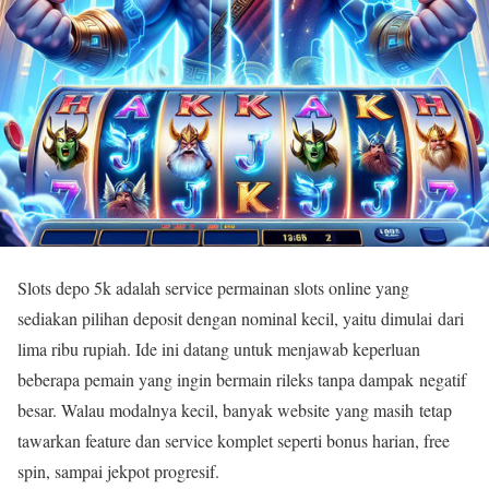
Slots depo 5k adalah service permainan slots online yang
sediakan pilihan deposit dengan nominal kecil, yaitu dimulai dari
lima ribu rupiah. Ide ini datang untuk menjawab keperluan
beberapa pemain yang ingin bermain rileks tanpa dampak negatif
besar. Walau modalnya kecil, banyak website yang masih tetap
tawarkan feature dan service komplet seperti bonus harian, free
spin, sampai jekpot progresif.