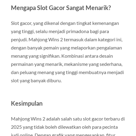
Mengapa Slot Gacor Sangat Menarik?
Slot gacor, yang dikenal dengan tingkat kemenangan
yang tinggi, selalu menjadi primadona bagi para
penjudi. Mahjong Wins 2 termasuk dalam kategori ini,
dengan banyak pemain yang melaporkan pengalaman
menang yang signifikan. Kombinasi antara desain
permainan yang menarik, mekanisme yang sederhana,
dan peluang menang yang tinggi membuatnya menjadi
slot yang banyak diburu.
Kesimpulan
Mahjong Wins 2 adalah salah satu slot gacor terbaru di
2025 yang tidak boleh dilewatkan oleh para pecinta
judi online. Dengan grafik yang mengesankan, fitur