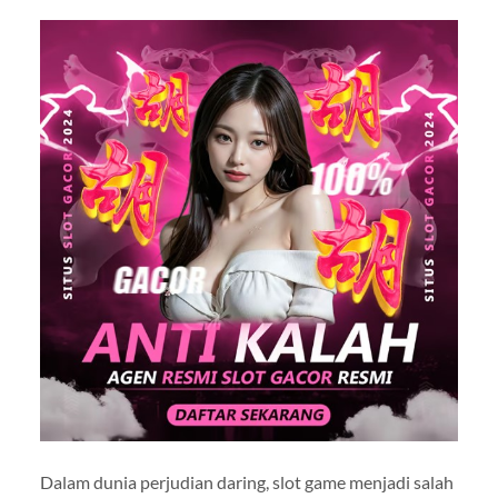
Dalam dunia perjudian daring, slot game menjadi salah