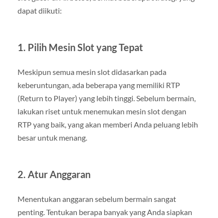
dapat diikuti:
1. Pilih Mesin Slot yang Tepat
Meskipun semua mesin slot didasarkan pada
keberuntungan, ada beberapa yang memiliki RTP
(Return to Player) yang lebih tinggi. Sebelum bermain,
lakukan riset untuk menemukan mesin slot dengan
RTP yang baik, yang akan memberi Anda peluang lebih
besar untuk menang.
2. Atur Anggaran
Menentukan anggaran sebelum bermain sangat
penting. Tentukan berapa banyak yang Anda siapkan