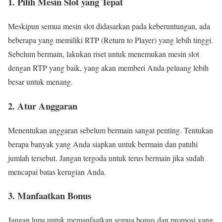
1. Pilih Mesin Slot yang Tepat
Meskipun semua mesin slot didasarkan pada keberuntungan, ada
beberapa yang memiliki RTP (Return to Player) yang lebih tinggi.
Sebelum bermain, lakukan riset untuk menemukan mesin slot
dengan RTP yang baik, yang akan memberi Anda peluang lebih
besar untuk menang.
2. Atur Anggaran
Menentukan anggaran sebelum bermain sangat penting. Tentukan
berapa banyak yang Anda siapkan untuk bermain dan patuhi
jumlah tersebut. Jangan tergoda untuk terus bermain jika sudah
mencapai batas kerugian Anda.
3. Manfaatkan Bonus
Jangan lupa untuk memanfaatkan semua bonus dan promosi yang