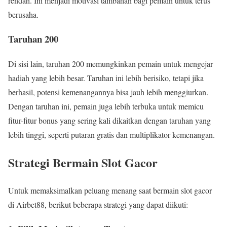
rendah. Ini menjadi motivasi tambahan bagi pemain untuk terus
berusaha.
Taruhan 200
Di sisi lain, taruhan 200 memungkinkan pemain untuk mengejar
hadiah yang lebih besar. Taruhan ini lebih berisiko, tetapi jika
berhasil, potensi kemenangannya bisa jauh lebih menggiurkan.
Dengan taruhan ini, pemain juga lebih terbuka untuk memicu
fitur-fitur bonus yang sering kali dikaitkan dengan taruhan yang
lebih tinggi, seperti putaran gratis dan multiplikator kemenangan.
Strategi Bermain Slot Gacor
Untuk memaksimalkan peluang menang saat bermain slot gacor
di Airbet88, berikut beberapa strategi yang dapat diikuti: